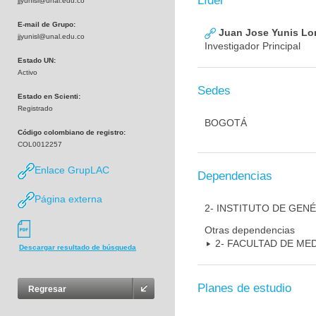
Líder
jjyunisl@unal.edu.co
E-mail de Grupo:
Juan Jose Yunis L
jjyunisl@unal.edu.co
Investigador Principal
Estado UN:
Activo
Sedes
Estado en Scienti:
Registrado
BOGOTÁ
Código colombiano de registro:
COL0012257
Enlace GrupLAC
Dependencias
Página externa
2- INSTITUTO DE GEN
Otras dependencias
2- FACULTAD DE ME
Descargar resultado de búsqueda
Planes de estudio
Regresar