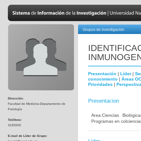
Grupos de investigación
IDENTIFICA
INMUNOGEN
Presentación
|
Líder
|
Se
conocimiento
|
Áreas O
Prioridades
|
Perspectiva
Dirección:
Presentacion
Facultad de Medicina-Departamento de
Patología
Area:Ciencias Biológi
Teléfono:
Programas en colciencias
3165000
E-mail de Líder de Grupo: