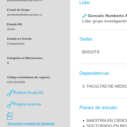
gharboledab@unal.edu.co
Líder
E-mail de Grupo:
gharboledab@unal.edu.co
Gonzalo Humberto A
Líder grupo investigació
Estado UN:
Activo
Sedes
Estado en Scienti:
Categorizado
BOGOTÁ
Categoría en Minciencias:
B
Dependencias
Código colombiano de registro:
COL0024006
2- FACULTAD DE MEDI
Enlace GrupLAC
Página externa
Planes de estudio
MAESTRIA EN CIENC
Descargar resultado de búsqueda
DOCTORADO EN BI