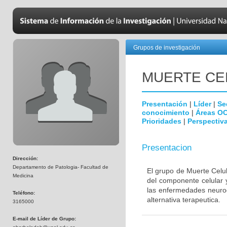
Grupos de investigación
MUERTE CE
Presentación
|
Líder
|
Se
conocimiento
|
Áreas O
Prioridades
|
Perspectiva
Presentacion
Dirección:
Departamento de Patologia- Facultad de
El grupo de Muerte Celul
Medicina
del componente celular 
las enfermedades neurod
Teléfono:
alternativa terapeutica.
3165000
E-mail de Líder de Grupo: