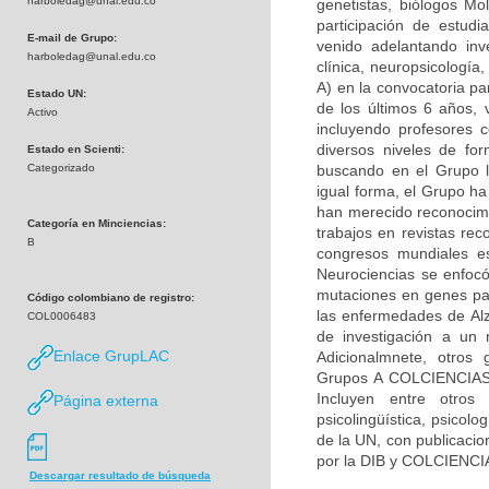
harboledag@unal.edu.co
genetistas, biólogos Mol
participación de estudi
E-mail de Grupo:
venido adelantando inv
harboledag@unal.edu.co
clínica, neuropsicologí
A) en la convocatoria pa
Estado UN:
de los últimos 6 años, 
Activo
incluyendo profesores c
diversos niveles de fo
Estado en Scienti:
Categorizado
buscando en el Grupo la
igual forma, el Grupo h
han merecido reconocimie
Categoría en Minciencias:
trabajos en revistas rec
B
congresos mundiales es
Neurociencias se enfocó
mutaciones en genes par
Código colombiano de registro:
las enfermedades de Alz
COL0006483
de investigación a un 
Enlace GrupLAC
Adicionalmnete, otros 
Grupos A COLCIENCIAS) 
Incluyen entre otros 
Página externa
psicolingüística, psicolo
de la UN, con publicacio
por la DIB y COLCIENCI
Descargar resultado de búsqueda