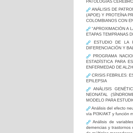
PATOLOGÍAS CEREBR
ANÁLISIS DE PATRO
(APOE) Y PROTEÍNA P
COLOMBIANOS CON E
“APROXIMACIÒN A L
ETAPAS TEMPRANAS D
ESTUDIO DE LA F
DIFERENCIACIÓN Y B
PROGRAMA NACION
ESTADÍSTICA PARA E
ENFERMEDAD DE ALZ
CRISIS FEBRILES: 
EPILEPSIA
ANÁLISIS GENÉTI
NEONATAL (SÍNDROM
MODELO PARA ESTUDI
Análisis del efecto ne
vía PI3K/AKT y función m
Análisis de variable
demencias y trastornos 