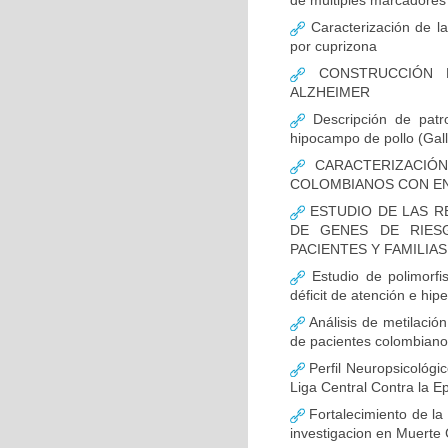
de múltiples marcadores 
Caracterización de la
por cuprizona
CONSTRUCCIÓN D
ALZHEIMER
Descripción de patr
hipocampo de pollo (Gall
CARACTERIZACIÓN
COLOMBIANOS CON E
ESTUDIO DE LAS R
DE GENES DE RIES
PACIENTES Y FAMILIA
Estudio de polimor
déficit de atención e hi
Análisis de metilaci
de pacientes colombian
Perfil Neuropsicológic
Liga Central Contra la Ep
Fortalecimiento de 
investigacion en Muerte 