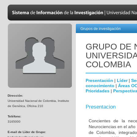
Grupos de investigación
GRUPO DE 
UNIVERSID
COLOMBIA
Presentación
|
Líder
|
Se
conocimiento
|
Áreas O
Prioridades
|
Perspectiva
Dirección:
Universidad Nacional de Colombia, Instituto
Presentacion
de Genética, Oficina 210
Teléfono:
Concientes de la neces
3165000
Neurociencias en el año
de Colombia, integrado
E-mail de Líder de Grupo: