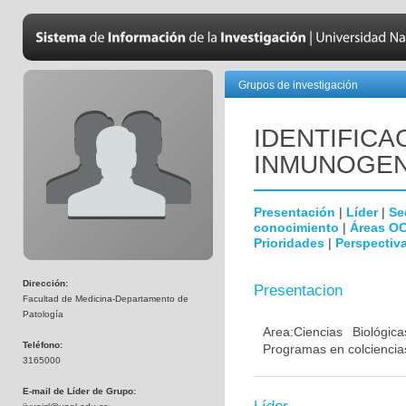
Grupos de investigación
IDENTIFICA
INMUNOGEN
Presentación
|
Líder
|
Se
conocimiento
|
Áreas O
Prioridades
|
Perspectiva
Dirección:
Presentacion
Facultad de Medicina-Departamento de
Patología
Area:Ciencias Biológi
Teléfono:
Programas en colciencias
3165000
E-mail de Líder de Grupo: