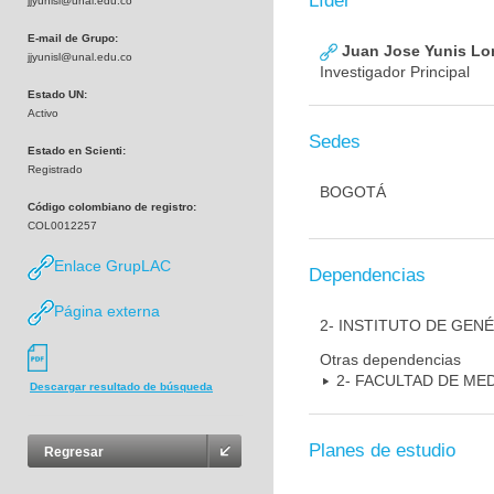
Líder
jjyunisl@unal.edu.co
E-mail de Grupo:
Juan Jose Yunis L
jjyunisl@unal.edu.co
Investigador Principal
Estado UN:
Activo
Sedes
Estado en Scienti:
Registrado
BOGOTÁ
Código colombiano de registro:
COL0012257
Enlace GrupLAC
Dependencias
Página externa
2- INSTITUTO DE GEN
Otras dependencias
2- FACULTAD DE ME
Descargar resultado de búsqueda
Planes de estudio
Regresar