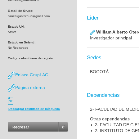
waoteror@unal.edu.co
E-mail de Grupo:
cancergastricoun@gmail.com
Líder
Estado UN:
William Alberto Ote
Activo
Investigador principal
Estado en Scienti:
No Registrado
Sedes
Código colombiano de registro:
BOGOTÁ
Enlace GrupLAC
Página externa
Dependencias
2- FACULTAD DE MEDI
Descargar resultado de búsqueda
Otras dependencias
2- FACULTAD DE CIE
Regresar
2- INSTITUTO DE GE