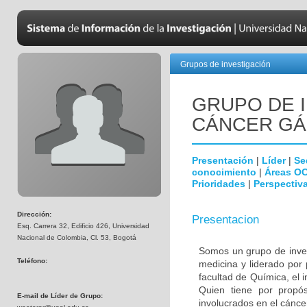
Grupos de investigación
GRUPO DE 
CÁNCER GÁ
Presentación
|
Líder
|
Se
conocimiento
|
Áreas O
Prioridades
|
Perspectiva
Dirección:
Presentacion
Esq. Carrera 32, Edificio 426, Universidad
Nacional de Colombia, Cl. 53, Bogotá
Somos un grupo de invest
Teléfono:
medicina y liderado por
facultad de Química, el i
Quien tiene por propósi
E-mail de Líder de Grupo:
involucrados en el cáncer