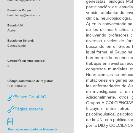
harboledag@unal.edu.co
genetistas, biólogos Mol
participación de estudi
E-mail de Grupo:
venido adelantando inv
harboledag@unal.edu.co
clínica, neuropsicologí
A) en la convocatoria pa
Estado UN:
de los últimos 6 años, 
Activo
incluyendo profesores c
diversos niveles de fo
Estado en Scienti:
Categorizado
buscando en el Grupo la
igual forma, el Grupo h
han merecido reconocimie
Categoría en Minciencias:
trabajos en revistas rec
B
congresos mundiales es
Neurociencias se enfocó
mutaciones en genes par
Código colombiano de registro:
las enfermedades de Alz
COL0006483
de investigación a un 
Enlace GrupLAC
Adicionalmnete, otros 
Grupos A COLCIENCIAS) 
Incluyen entre otros 
Página externa
psicolingüística, psicolo
de la UN, con publicacio
por la DIB y COLCIENCI
Descargar resultado de búsqueda