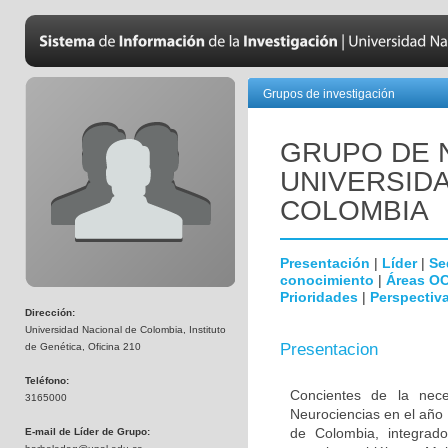
Grupos de investigación
GRUPO DE 
UNIVERSID
COLOMBIA
Presentación
|
Líder
|
Se
conocimiento
|
Áreas O
Prioridades
|
Perspectiva
Dirección:
Universidad Nacional de Colombia, Instituto
Presentacion
de Genética, Oficina 210
Teléfono:
Concientes de la neces
3165000
Neurociencias en el año
de Colombia, integrado
E-mail de Líder de Grupo: