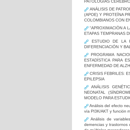
PATOLOGÍAS CEREBR
ANÁLISIS DE PATRO
(APOE) Y PROTEÍNA P
COLOMBIANOS CON E
“APROXIMACIÒN A L
ETAPAS TEMPRANAS D
ESTUDIO DE LA F
DIFERENCIACIÓN Y B
PROGRAMA NACION
ESTADÍSTICA PARA E
ENFERMEDAD DE ALZ
CRISIS FEBRILES: 
EPILEPSIA
ANÁLISIS GENÉTI
NEONATAL (SÍNDROM
MODELO PARA ESTUDI
Análisis del efecto ne
vía PI3K/AKT y función m
Análisis de variable
demencias y trastornos 