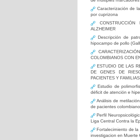
de múltiples marcadores 
Caracterización de la
por cuprizona
CONSTRUCCIÓN D
ALZHEIMER
Descripción de patr
hipocampo de pollo (Gall
CARACTERIZACIÓN
COLOMBIANOS CON E
ESTUDIO DE LAS R
DE GENES DE RIES
PACIENTES Y FAMILIA
Estudio de polimor
déficit de atención e hi
Análisis de metilaci
de pacientes colombian
Perfil Neuropsicológic
Liga Central Contra la Ep
Fortalecimiento de 
investigacion en Muerte 