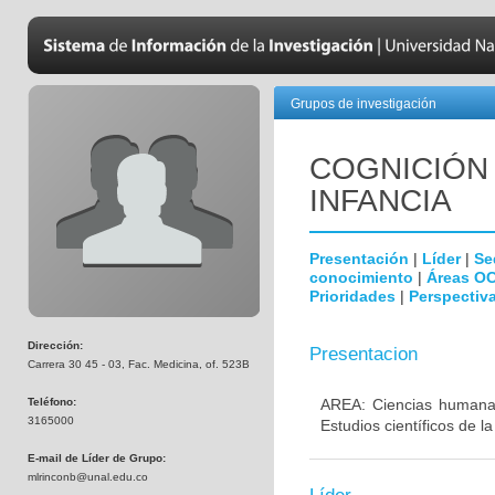
Grupos de investigación
COGNICIÓN 
INFANCIA
Presentación
|
Líder
|
Se
conocimiento
|
Áreas O
Prioridades
|
Perspectiva
Dirección:
Presentacion
Carrera 30 45 - 03, Fac. Medicina, of. 523B
Teléfono:
AREA: Ciencias humanas
3165000
Estudios científicos de l
E-mail de Líder de Grupo:
mlrinconb@unal.edu.co