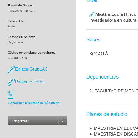
Líder
E-mail de Grupo:
nariasv@gmail.com
Martha Lucia Rinco
Investigadora en cultura
Estado UN:
Activo
Estado en Scienti:
Sedes
Registrado
Código colombiano de registro:
BOGOTÁ
COL0002626
Enlace GrupLAC
Dependencias
Página externa
2- FACULTAD DE MEDI
Descargar resultado de búsqueda
Planes de estudio
Regresar
MAESTRIA EN EDUC
MAESTRIA EN DISCA