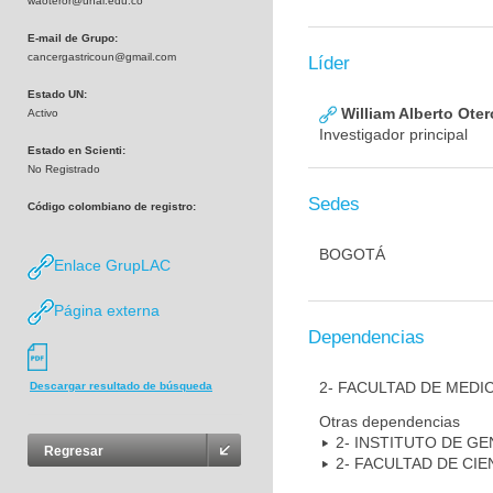
waoteror@unal.edu.co
E-mail de Grupo:
cancergastricoun@gmail.com
Líder
Estado UN:
William Alberto Ote
Activo
Investigador principal
Estado en Scienti:
No Registrado
Sedes
Código colombiano de registro:
BOGOTÁ
Enlace GrupLAC
Página externa
Dependencias
2- FACULTAD DE MEDI
Descargar resultado de búsqueda
Otras dependencias
2- INSTITUTO DE GE
Regresar
2- FACULTAD DE CIE