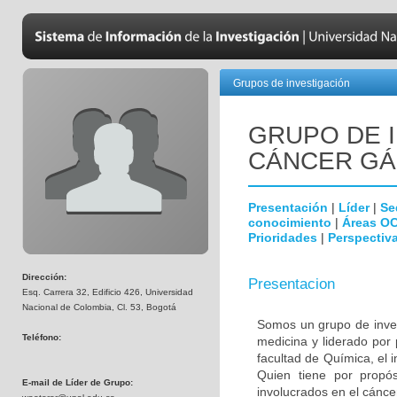
Grupos de investigación
GRUPO DE 
CÁNCER GÁ
Presentación
|
Líder
|
Se
conocimiento
|
Áreas O
Prioridades
|
Perspectiva
Dirección:
Presentacion
Esq. Carrera 32, Edificio 426, Universidad
Nacional de Colombia, Cl. 53, Bogotá
Somos un grupo de invest
Teléfono:
medicina y liderado por
facultad de Química, el i
Quien tiene por propósi
E-mail de Líder de Grupo:
involucrados en el cáncer