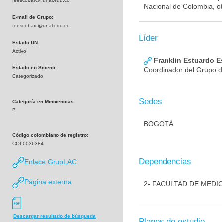
feescobarc@unal.edu.co
Nacional de Colombia, ot
E-mail de Grupo:
feescobarc@unal.edu.co
Líder
Estado UN:
Activo
Franklin Estuardo 
Estado en Scienti:
Coordinador del Grupo d
Categorizado
Sedes
Categoría en Minciencias:
B
BOGOTÁ
Código colombiano de registro:
COL0036384
Dependencias
Enlace GrupLAC
Página externa
2- FACULTAD DE MEDI
Descargar resultado de búsqueda
Planes de estudio