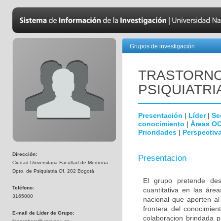
Grupos de investigación
TRASTORNO
PSIQUIATRI
Presentación
|
Líder
|
Se
conocimiento
|
Áreas O
Prioridades
|
Perspectiva
Dirección:
Presentacion
Ciudad Universitaria Facultad de Medicina
Dpto. de Psiquiatria Of. 202 Bogotá
El grupo pretende desa
Teléfono:
cuantitativa en las áre
3165000
nacional que aporten al
frontera del conocimien
E-mail de Líder de Grupo:
colaboracion brindada p