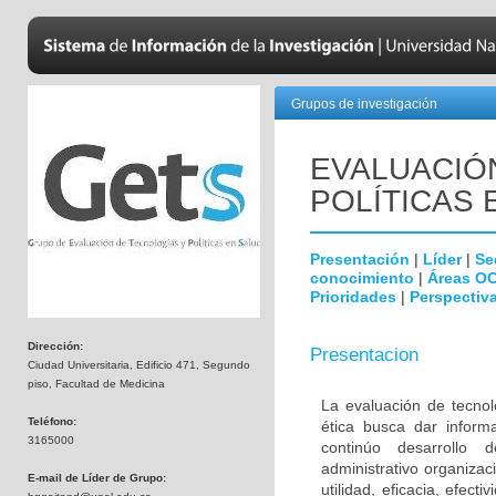
Grupos de investigación
EVALUACIÓ
POLÍTICAS 
Presentación
|
Líder
|
Se
conocimiento
|
Áreas O
Prioridades
|
Perspectiva
Dirección:
Presentacion
Ciudad Universitaria, Edificio 471, Segundo
piso, Facultad de Medicina
La evaluación de tecnol
Teléfono:
ética busca dar inform
3165000
continúo desarrollo d
administrativo organiza
E-mail de Líder de Grupo:
utilidad, eficacia, efec