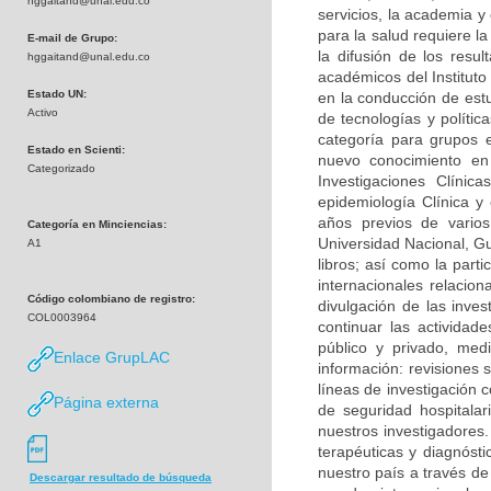
hggaitand@unal.edu.co
servicios, la academia y
para la salud requiere la
E-mail de Grupo:
la difusión de los res
hggaitand@unal.edu.co
académicos del Instituto
Estado UN:
en la conducción de est
Activo
de tecnologías y políti
categoría para grupos 
Estado en Scienti:
nuevo conocimiento en 
Categorizado
Investigaciones Clíni
epidemiología Clínica y 
años previos de varios 
Categoría en Minciencias:
Universidad Nacional, Guí
A1
libros; así como la part
internacionales relacio
Código colombiano de registro:
divulgación de las inves
COL0003964
continuar las actividad
público y privado, med
Enlace GrupLAC
información: revisiones 
líneas de investigación c
Página externa
de seguridad hospitala
nuestros investigadores.
terapéuticas y diagnósti
nuestro país a través de
Descargar resultado de búsqueda