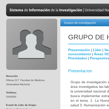
Grupos de investigación
GRUPO DE 
Presentación
|
Líder
|
Se
conocimiento
|
Áreas O
Prioridades
|
Perspectiva
Presentacion
Dirección:
Oficina 217. Facultad de Medicina .
Grupo de investigación 
Universidad Nacional.
área investigativa las l
la universidad nacional 
Teléfono:
busca implementar estrat
3165000
en el tema. 1. La Huma
salud 3. Humanización en 
E-mail de Líder de Grupo: