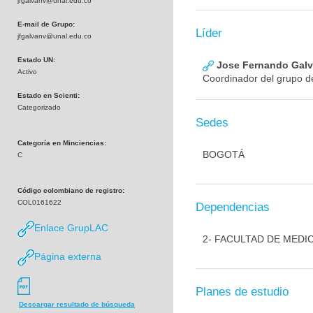
jfgalvanv@unal.edu.co
E-mail de Grupo:
Líder
jfgalvanv@unal.edu.co
Estado UN:
Jose Fernando Galva
Activo
Coordinador del grupo de
Estado en Scienti:
Categorizado
Sedes
Categoría en Minciencias:
BOGOTÁ
C
Código colombiano de registro:
COL0161622
Dependencias
Enlace GrupLAC
2- FACULTAD DE MEDI
Página externa
Planes de estudio
Descargar resultado de búsqueda