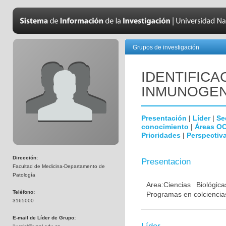
Grupos de investigación
IDENTIFICA
INMUNOGEN
Presentación
|
Líder
|
Se
conocimiento
|
Áreas O
Prioridades
|
Perspectiva
Dirección:
Presentacion
Facultad de Medicina-Departamento de
Patología
Area:Ciencias Biológi
Teléfono:
Programas en colciencias
3165000
E-mail de Líder de Grupo: