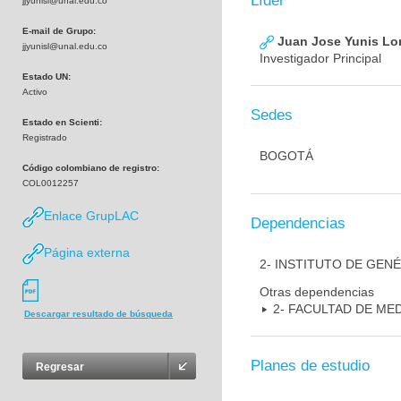
Líder
jjyunisl@unal.edu.co
E-mail de Grupo:
Juan Jose Yunis L
jjyunisl@unal.edu.co
Investigador Principal
Estado UN:
Activo
Sedes
Estado en Scienti:
Registrado
BOGOTÁ
Código colombiano de registro:
COL0012257
Enlace GrupLAC
Dependencias
Página externa
2- INSTITUTO DE GEN
Otras dependencias
2- FACULTAD DE ME
Descargar resultado de búsqueda
Planes de estudio
Regresar