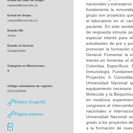
E-mail de Líder de Grupo:
nacionales y extranjeros
caparral@unal.edu.co
fundamenta la inmunidad
grupo son proyectos que 
E-mail de Grupo:
el laboratorio en el c
caparral@unal.edu.co
paciente. En este sentid
Estado UN:
de respuesta inmune asoc
Activo
especial interés para e
estudiantes de pre y po
Estado en Scienti:
promover la formación 
Categorizado
General: Fomentar la vi
interés en fomentar el d
Colombia. Específicos: 
Categoría en Minciencias:
B
Inmunología Fundamen
Proyectos. 3- Consolida
Universidad Nacional q
Código colombiano de registro:
equipamiento necesario p
COL0100636
Molecular y la Bioquímica
en medicina experimen
Enlace GrupLAC
congresos el intercambi
nacionales e internac
Página externa
Universidad Nacional su
grado a los proyectos de
a la formación de nuevo