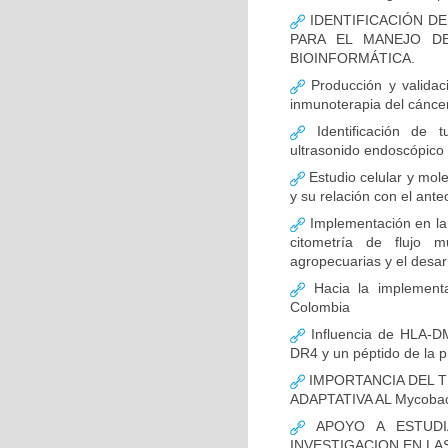
IDENTIFICACIÓN D
PARA EL MANEJO D
BIOINFORMÁTICA.
Producción y validac
inmunoterapia del cánce
Identificación de 
ultrasonido endoscópico
Estudio celular y mol
y su relación con el ante
Implementación en la
citometría de flujo m
agropecuarias y el desar
Hacia la implementa
Colombia
Influencia de HLA-DM
DR4 y un péptido de la p
IMPORTANCIA DEL T
ADAPTATIVA AL Mycobact
APOYO A ESTUDI
INVESTIGACION EN LA