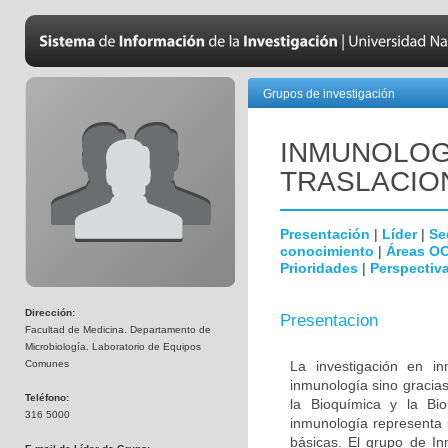
Grupos de investigación
INMUNOLOGÍ
TRASLACIO
Presentación
|
Líder
|
Se
conocimiento
|
Áreas O
Prioridades
|
Perspectiva
Dirección:
Presentacion
Facultad de Medicina. Departamento de
Microbiología. Laboratorio de Equipos
Comunes
La investigación en i
inmunología sino gracias
Teléfono:
la Bioquímica y la Biol
316 5000
inmunología representa u
básicas. El grupo de In