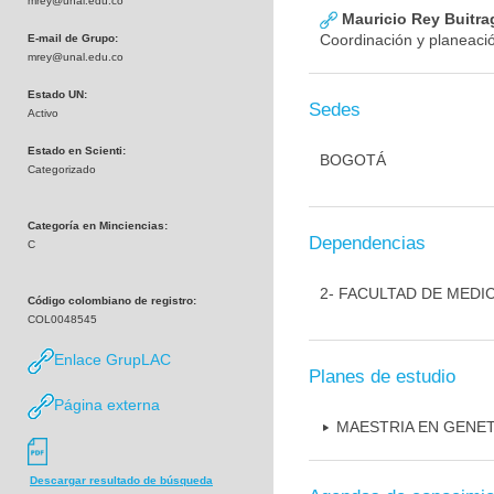
mrey@unal.edu.co
Mauricio Rey Buitra
Coordinación y planeació
E-mail de Grupo:
mrey@unal.edu.co
Estado UN:
Sedes
Activo
Estado en Scienti:
BOGOTÁ
Categorizado
Categoría en Minciencias:
Dependencias
C
2- FACULTAD DE MEDI
Código colombiano de registro:
COL0048545
Enlace GrupLAC
Planes de estudio
Página externa
MAESTRIA EN GENE
Descargar resultado de búsqueda