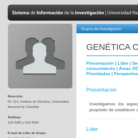
Grupos de investigación
GENÉTICA C
Presentación
|
Líder
|
Se
conocimiento
|
Áreas O
Prioridades
|
Perspectiva
Presentacion
Dirección:
Of. 214, Instituto de Genética, Universidad
Investigamos los aspe
Nacional de Colombia
propósito de establecer 
Teléfono:
316 5485 y 316 5000
Líder
E-mail de Líder de Grupo: