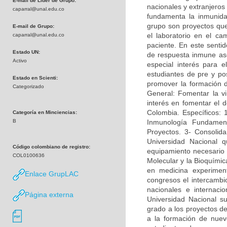
E-mail de Líder de Grupo:
nacionales y extranjeros
caparral@unal.edu.co
fundamenta la inmunidad
grupo son proyectos que 
E-mail de Grupo:
el laboratorio en el c
caparral@unal.edu.co
paciente. En este sentid
Estado UN:
de respuesta inmune asoc
Activo
especial interés para e
estudiantes de pre y po
Estado en Scienti:
promover la formación 
Categorizado
General: Fomentar la vi
interés en fomentar el d
Colombia. Específicos: 
Categoría en Minciencias:
B
Inmunología Fundamen
Proyectos. 3- Consolida
Universidad Nacional q
Código colombiano de registro:
equipamiento necesario p
COL0100636
Molecular y la Bioquímica
en medicina experimen
Enlace GrupLAC
congresos el intercambi
nacionales e internac
Página externa
Universidad Nacional su
grado a los proyectos de
a la formación de nuevo