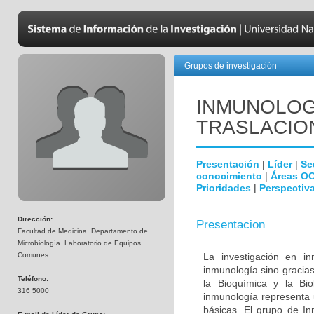
Grupos de investigación
INMUNOLOGÍ
TRASLACIO
Presentación
|
Líder
|
Se
conocimiento
|
Áreas O
Prioridades
|
Perspectiva
Dirección:
Presentacion
Facultad de Medicina. Departamento de
Microbiología. Laboratorio de Equipos
Comunes
La investigación en i
inmunología sino gracias
Teléfono:
la Bioquímica y la Biol
316 5000
inmunología representa u
básicas. El grupo de In