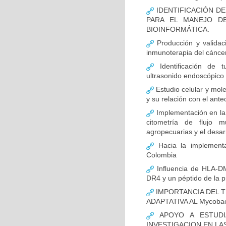
IDENTIFICACIÓN D
PARA EL MANEJO D
BIOINFORMÁTICA.
Producción y validac
inmunoterapia del cánce
Identificación de 
ultrasonido endoscópico
Estudio celular y mol
y su relación con el ante
Implementación en la
citometría de flujo m
agropecuarias y el desar
Hacia la implementa
Colombia
Influencia de HLA-DM
DR4 y un péptido de la p
IMPORTANCIA DEL T
ADAPTATIVA AL Mycobact
APOYO A ESTUDI
INVESTIGACION EN LA