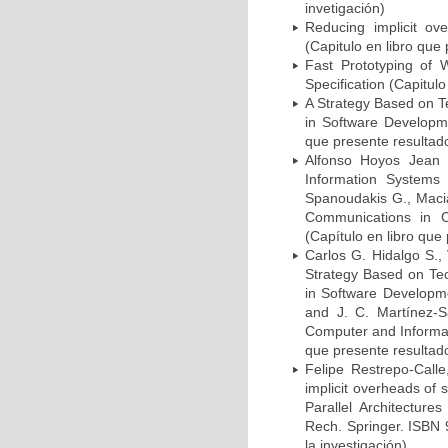
invetigación)
Reducing implicit ove
(Capitulo en libro que 
Fast Prototyping of 
Specification (Capitulo
A Strategy Based on Te
in Software Developme
que presente resultado
Alfonso Hoyos Jean P
Information Systems 
Spanoudakis G., Macia
Communications in C
(Capítulo en libro que
Carlos G. Hidalgo S., 
Strategy Based on Tech
in Software Developme
and J. C. Martínez-
Computer and Informat
que presente resultado
Felipe Restrepo-Call
implicit overheads of 
Parallel Architecture
Rech. Springer. ISBN 
la investigación)