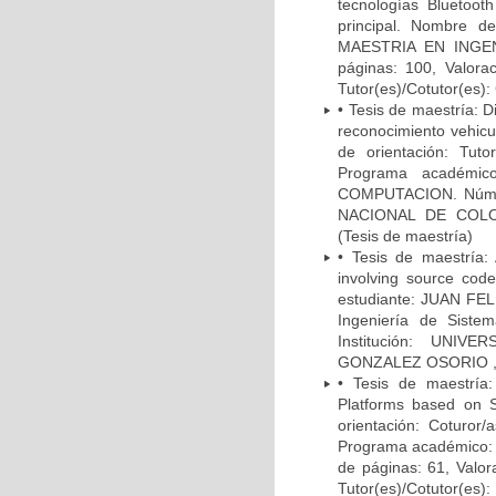
tecnologías Bluetoot
principal. Nombre 
MAESTRIA EN INGEN
páginas: 100, Valor
Tutor(es)/Cotutor(e
• Tesis de maestría: 
reconocimiento vehicu
de orientación: Tu
Programa académi
COMPUTACION. Número
NACIONAL DE COLOM
(Tesis de maestría)
• Tesis de maestría: 
involving source cod
estudiante: JUAN FE
Ingeniería de Siste
Institución: UNIV
GONZALEZ OSORIO , 
• Tesis de maestría
Platforms based on 
orientación: Cotur
Programa académico: M
de páginas: 61, Val
Tutor(es)/Cotutor(e