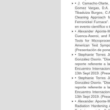
• J. Camacho-Olarte,
Gomez Vargas, D.A. 
Tibaduiza Burgos, C.A
Cleaning Approach f
Ferronickel Furnace".
en evento científico o 
• Alexander Aponte-M
Cuenca-Asensi, and F
Tools for Microproc
American Test Sympos
(Presentación de ponen
• Stephanie Torres J
González Osorio. "Dis
reporte referente a 
Encuentro Internacio
13th Sept 2019. (Prese
• Stephanie Torres J
González Osorio. "Dis
reporte referente a 
Encuentro Internacio
13th Sept 2019. (Prese
• Alexander Aponte-
Radiation Hardening 