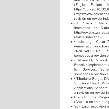
and forecast of road 
(English Edition)
https://doi.org/10.1016
(https://www.scienced
revisión en revista ind
• E. Pineda, E. Neira
Instalados en Vidr
http://revistas.uni.e
revista indexada.)
• Luis Lugo, Cesar P
democratic blockchain
2020 Vol.10 No.3, pp
sometidos a revisión e
• Urbano O, Perles A,
Effective Implementat
IoT Services. Sensor
sometidos a revisión e
• Tibaduiza Burgos DA
Structural Health Moni
Applications. Sensors.
a revisión en revista i
Predicting the Prog
(Capitulo en libro que 
Soft Error mitigation 