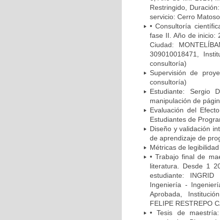
Restringido, Duración
servicio: Cerro Matoso
• Consultoría científi
fase II. Año de inicio
Ciudad: MONTELÍBANO
309010018471, Instit
consultoría)
Supervisión de proyec
consultoría)
Estudiante: Sergio D
manipulación de págin
Evaluación del Efect
Estudiantes de Progra
Diseño y validación in
de aprendizaje de pro
Métricas de legibilidad
• Trabajo final de mae
literatura. Desde 1 2
estudiante: INGRI
Ingeniería - Ingenie
Aprobada, Instituc
FELIPE RESTREPO CAL
• Tesis de maestría