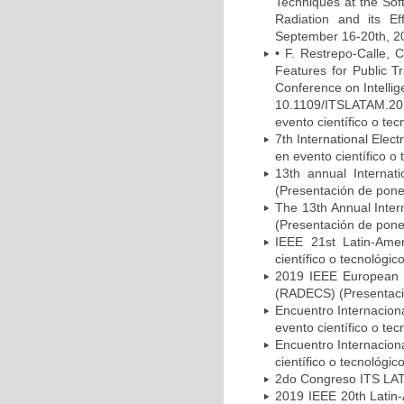
Techniques at the Sof
Radiation and its E
September 16-20th, 20
• F. Restrepo-Calle, 
Features for Public T
Conference on Intelli
10.1109/ITSLATAM.20
evento científico o tec
7th International Ele
en evento científico o 
13th annual Internat
(Presentación de ponen
The 13th Annual Inter
(Presentación de ponen
IEEE 21st Latin-Ame
científico o tecnológic
2019 IEEE European 
(RADECS) (Presentació
Encuentro Internacion
evento científico o tec
Encuentro Internacion
científico o tecnológic
2do Congreso ITS LATA
2019 IEEE 20th Latin