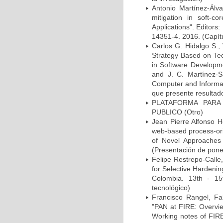
Antonio Martínez-Álva
mitigation in soft-c
Applications". Editor
14351-4. 2016. (Capítu
Carlos G. Hidalgo S., 
Strategy Based on Tech
in Software Developme
and J. C. Martínez-
Computer and Informat
que presente resultado
PLATAFORMA PARA
PUBLICO (Otro)
Jean Pierre Alfonso H
web-based process-ori
of Novel Approaches 
(Presentación de ponen
Felipe Restrepo-Calle
for Selective Hardeni
Colombia. 13th - 15
tecnológico)
Francisco Rangel, Fa
"PAN at FIRE: Overvi
Working notes of FIRE