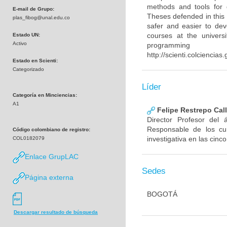
methods and tools for
E-mail de Grupo:
Theses defended in this 
plas_fibog@unal.edu.co
safer and easier to dev
courses at the univers
Estado UN:
Activo
programming 
http://scienti.colcienci
Estado en Scienti:
Categorizado
Líder
Categoría en Minciencias:
A1
Felipe Restrepo Cal
Director Profesor del
Responsable de los cu
Código colombiano de registro:
investigativa en las cinc
COL0182079
Enlace GrupLAC
Sedes
Página externa
BOGOTÁ
Descargar resultado de búsqueda