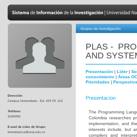
Grupos de investigación
PLAS - PR
AND SYSTE
Presentación
|
Líder
|
Se
conocimiento
|
Áreas O
Prioridades
|
Perspectiva
Dirección:
Presentacion
Campus Universitario - Ed. 453 Of. 114
Teléfono:
The Programming Langu
3165000
Colombia researches pr
implementation, and th
E-mail de Líder de Grupo:
interests include, but 
ferestrepoca@unal.edu.co
compilers and interpre