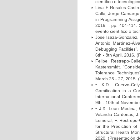
científico o tecnológic
Lina F Rosales-Castro
Calle, Jorge Camargo,
in Programming Assign
2016. . pp. 404-414.
evento científico o tec
Jose Isaza-Gonzalez, 
Antonio Martínez-Álv
Debugging Facilities"
6th - 8th April, 2016. 
Felipe Restrepo-Cal
Kastensmidt. "Conside
Tolerance Techniques
March 25 - 27, 2015. (
• K.D. Cuervo-Cely,
Gamification in a C
International Confere
9th - 10th of November
• J.X. León Medina, 
Velandia Cardenas, J.
Esmeral, F. Restrepo-
for the Prediction of
Structural Health Mon
2020. (Presentación de