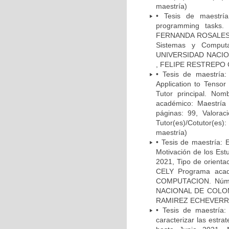
maestría)
• Tesis de maestría
programming tasks.
FERNANDA ROSALES CA
Sistemas y Computac
UNIVERSIDAD NACION
, FELIPE RESTREPO C
• Tesis de maestría: 
Application to Tensor
Tutor principal. N
académico: Maestría
páginas: 99, Valora
Tutor(es)/Cotutor(
maestría)
• Tesis de maestría: 
Motivación de los Es
2021, Tipo de orient
CELY Programa aca
COMPUTACION. Número
NACIONAL DE COLOMB
RAMIREZ ECHEVERRY (
• Tesis de maestría:
caracterizar las estr