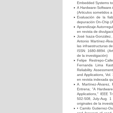
Embedded Systems to R
A Hardware-Software Ap
(Articulos sometidos a
Evaluación de la fia
depuración On-Chip (Ar
Aprendizaje Autorregu
en revista de divulgac
José Isaza-González, 
Antonio Martínez-Álva
las infraestructuras d
ISSN: 1680-8894. (Art
de la investigación)
Felipe Restrepo-Call
Fernanda Lima Kasten
Reliability Assessmen
and Applications, Vol.
en revista indexada qu
A. Martínez-Álvarez, 
Entrena; "A Hardware-
Applications," IEEE 
502-508, July-Aug. 1 
originales de la invest
• Camilo Gutierrez-Os