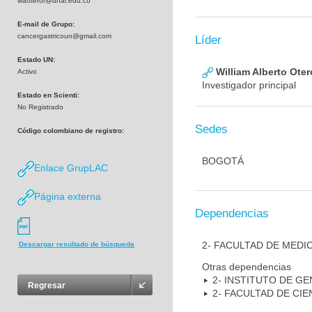
waoteror@unal.edu.co
E-mail de Grupo:
cancergastricoun@gmail.com
Líder
Estado UN:
William Alberto Ote
Activo
Investigador principal
Estado en Scienti:
No Registrado
Sedes
Código colombiano de registro:
BOGOTÁ
Enlace GrupLAC
Página externa
Dependencias
2- FACULTAD DE MEDI
Descargar resultado de búsqueda
Otras dependencias
2- INSTITUTO DE GE
Regresar
2- FACULTAD DE CIE