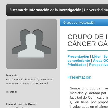
Grupos de investigación
GRUPO DE 
CÁNCER GÁ
Presentación
|
Líder
|
Se
conocimiento
|
Áreas O
Prioridades
|
Perspectiva
Dirección:
Presentacion
Esq. Carrera 32, Edificio 426, Universidad
Nacional de Colombia, Cl. 53, Bogotá
Somos un grupo de invest
Teléfono:
medicina y liderado por
facultad de Química, el i
Quien tiene por propósi
E-mail de Líder de Grupo:
involucrados en el cáncer