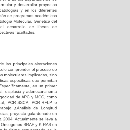
ormular y desarrollar proyectos
patologías y en los diferentes
ación de programas académicos
ología Molecular, Genética del
 el desarrollo de líneas de
ectivas facultades.
de las principales alteraciones
o solo comprender el proceso de
as moleculares implicadas, sino
ticas específicas que permitan
. Específicamente, en un primer
nal, displasia y adenocarcinoma
rocigocidad de APC y MCC, como
nual, PCR-SSCP, PCR-RFLP e
rabajo ¿Análisis de Longitud
cias, proyecto galardonado en
¿ 2004. Actualmente se lleva a
los Oncogenes BRAF y K-RAS en