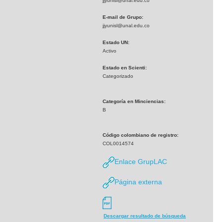
jjyunisl@unal.edu.co
E-mail de Grupo:
jjyunisl@unal.edu.co
Estado UN:
Activo
Estado en Scienti:
Categorizado
Categoría en Minciencias:
B
Código colombiano de registro:
COL0014574
Enlace GrupLAC
Página externa
Descargar resultado de búsqueda