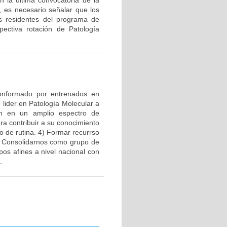
 la última convocatoria de la
o, es necesario señalar que los
os residentes del programa de
pectiva rotación de Patología
 conformado por entrenados en
lider en Patología Molecular a
ión en un amplio espectro de
ra contribuir a su conocimiento
o de rutina. 4) Formar recurrso
) Consolidarnos como grupo de
pos afines a nivel nacional con
.