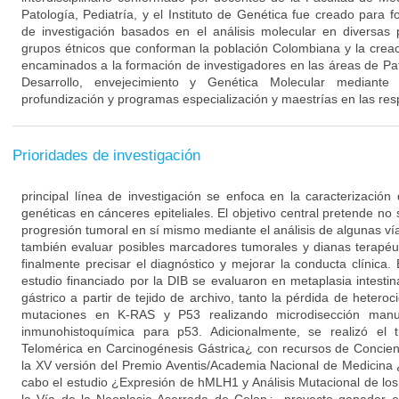
Patología, Pediatría, y el Instituto de Genética fue creado para f
de investigación basados en el análisis molecular en diversas 
grupos étnicos que conforman la población Colombiana y la cre
encaminados a la formación de investigadores en las áreas de Pat
Desarrollo, envejecimiento y Genética Molecular mediante
profundización y programas especialización y maestrías en las resp
Prioridades de investigación
principal línea de investigación se enfoca en la caracterización 
genéticas en cánceres epiteliales. El objetivo central pretende n
progresión tumoral en sí mismo mediante el análisis de algunas ví
también evaluar posibles marcadores tumorales y dianas terapéu
finalmente precisar el diagnóstico y mejorar la conducta clínica
estudio financiado por la DIB se evaluaron en metaplasia intesti
gástrico a partir de tejido de archivo, tanto la pérdida de hete
mutaciones en K-RAS y P53 realizando microdisección ma
inmunohistoquímica para p53. Adicionalmente, se realizó el t
Telomérica en Carcinogénesis Gástrica¿ con recursos de Concien
la XV versión del Premio Aventis/Academia Nacional de Medicina 
cabo el estudio ¿Expresión de hMLH1 y Análisis Mutacional de 