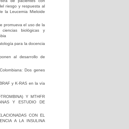
stra de pacientes con
el riesgo y respuesta al
de la Leucemia Mieloide
e promueva el uso de la
 ciencias biológicas y
mbia
ología para la docencia
ponen al desarrollo de
Colombiana: Dos genes
 BRAF y K-RAS en la vía
OTROMBINA) Y MTHFR
ANAS Y ESTUDIO DE
ELACIONADAS CON EL
NCIA A LA INSULINA