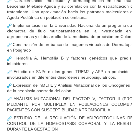
Caracterización molecular y farmacogenética en una mue
Leucemia Mieloide Aguda y su correlación con la estratificación d
tratamiento. Una aproximación hacia los patrones moleculares 
Aguda Pediátrica en población colombiana
Implementación en la Universidad Nacional de un programa qu
citometría de flujo multiparamétrica en la investigacin en
agropecuarias y el desarrollo de la medicina de precisión en Colo
Construcción de un banco de imágenes virtuales de Dermatopat
en Posgrado
Hemofilia A, Hemofilia B y factores genéticos que predis
inhibidores
Estudio de SNPs en los genes TREM2 y APP en población 
involucrados en diferentes desordenes neuropsiquiátricos.
Expresión de hMLH1 y Análisis Mutacional de los Oncogenes
de la neoplasia aserrada del colon
ANÁLISIS MUTACIONAL DEL FACTOR V, FACTOR II (PR
MEDIANTE PCR MULTIPLEX EN POBLACIONES COLOMBI
PACIENTES CON SUSCEPTIBILIDAD A TROMBOFILIA
ESTUDIO DE LA REGULACIÓN DE ADIPOCITOQUINAS R
CONTROL DE LA HOMEOSTASIS CORPORAL Y LA RESISTE
DURANTE LA GESTACIÓN