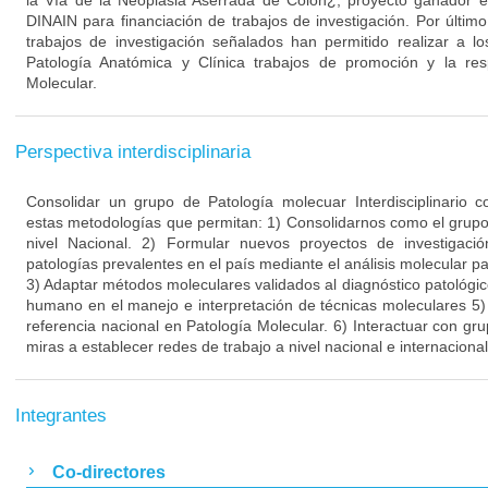
la Vía de la Neoplasia Aserrada de Colon¿, proyecto ganador en
DINAIN para financiación de trabajos de investigación. Por últim
trabajos de investigación señalados han permitido realizar a l
Patología Anatómica y Clínica trabajos de promoción y la res
Molecular.
Perspectiva interdisciplinaria
Consolidar un grupo de Patología molecuar Interdisciplinario
estas metodologías que permitan: 1) Consolidarnos como el grupo 
nivel Nacional. 2) Formular nuevos proyectos de investigac
patologías prevalentes en el país mediante el análisis molecular pa
3) Adaptar métodos moleculares validados al diagnóstico patológic
humano en el manejo e interpretación de técnicas moleculares 5
referencia nacional en Patología Molecular. 6) Interactuar con gru
miras a establecer redes de trabajo a nivel nacional e internacional
Integrantes
Co-directores