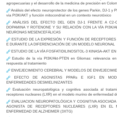
agropecuarias y el desarrollo de la medicina de precisión en Colo
Análisis del efecto neuroprotector de los genes Parkin, DJ-1 y P
vía PI3K/AKT y función mitocondrial en un contexto neurotóxico
ANÁLISIS DEL EFECTO DEL GEN DJ-1 FRENTE A C2-CE
DOPAMINA Y ROTENONE Y SU RELACIÓN CON LA VÍA PI3K/
NEURONAS MESENCEFÁLICAS
ESTUDIO DE LA EXPRESIÓN Y FUNCIÓN DE RECEPTORES
E DURANTE LA DIFERENCIACIÓN DE UN MODELO NEURONAL
ESTUDIO DE LA VÍA FOSFATIDILINOSITOL-3 KINASA-AKT E
Estudio de la vía PI3K/Akt-PTEN en Gliomas: relevancia en i
respuesta al tratamiento
ENVEJECIMIENTO CEREBRAL Y MODELOS DE ENVEJECIM
EFECTO DE AGONISTAS PPARs E IGF1 EN MOD
ENFERMEDADES DESMIELINIZANTES
Evaluación neuropatológica y cognitiva asociada al tratam
receptores nucleares (LXR) en el modelo murino de enfermedad de
EVALUACION NEUROPATOLÓGICA Y COGNITIVA ASOCIADA
AGONISTA DE RECEPTORES NUCLEARES (LXR) EN EL
ENFERMEDAD DE ALZHEIMER (3XTG)