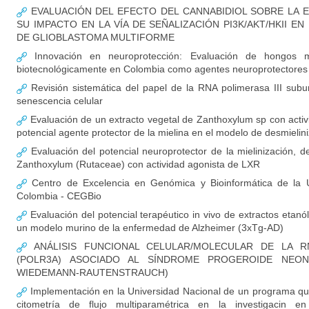
EVALUACIÓN DEL EFECTO DEL CANNABIDIOL SOBRE LA E
SU IMPACTO EN LA VÍA DE SEÑALIZACIÓN PI3K/AKT/HKII 
DE GLIOBLASTOMA MULTIFORME
Innovación en neuroprotección: Evaluación de hongos ma
biotecnológicamente en Colombia como agentes neuroprotectores
Revisión sistemática del papel de la RNA polimerasa III sub
senescencia celular
Evaluación de un extracto vegetal de Zanthoxylum sp con acti
potencial agente protector de la mielina en el modelo de desmielin
Evaluación del potencial neuroprotector de la mielinización, d
Zanthoxylum (Rutaceae) con actividad agonista de LXR
Centro de Excelencia en Genómica y Bioinformática de la U
Colombia - CEGBio
Evaluación del potencial terapéutico in vivo de extractos etan
un modelo murino de la enfermedad de Alzheimer (3xTg-AD)
ANÁLISIS FUNCIONAL CELULAR/MOLECULAR DE LA RN
(POLR3A) ASOCIADO AL SÍNDROME PROGEROIDE NEON
WIEDEMANN-RAUTENSTRAUCH)
Implementación en la Universidad Nacional de un programa qu
citometría de flujo multiparamétrica en la investigacin en