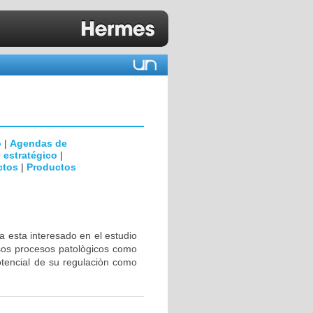
o
|
Agendas de
 estratégico
|
ctos
|
Productos
a esta interesado en el estudio
rsos procesos patològicos como
otencial de su regulaciòn como