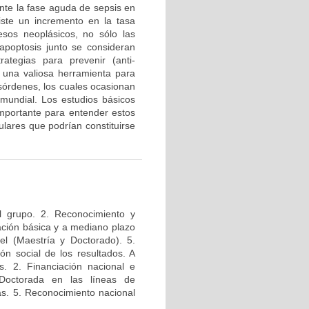
te la fase aguda de sepsis en
iste un incremento en la tasa
esos neoplásicos, no sólo las
a apoptosis junto se consideran
tegias para prevenir (anti-
n una valiosa herramienta para
esórdenes, los cuales ocasionan
mundial. Los estudios básicos
mportante para entender estos
lares que podrían constituirse
l grupo. 2. Reconocimiento y
igación básica y a mediano plazo
el (Maestría y Doctorado). 5.
ión social de los resultados. A
s. 2. Financiación nacional e
 Doctorada en las líneas de
das. 5. Reconocimiento nacional