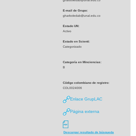
gharboledab@unal.edu.co
E-mail de Grupo:
gharboledab@unal.edu.co
Estado UN:
Activo
Estado en Scienti:
Categorizado
Categoría en Minciencias:
B
Código colombiano de registro:
COL0024006
Enlace GrupLAC
Página externa
Descargar resultado de búsqueda