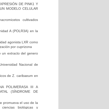
XPRESIÓN DE PINK1 Y
EN UN MODELO CELULAR
cromicetos cultivados
unidad A (POLR3A) en la
vidad agonista LXR como
ización por cuprizona
e un extracto del genero
niversidad Nacional de
ólicos de Z. caribaeum en
A POLIMERASA III A
ATAL (SÍNDROME DE
e promueva el uso de la
 ciencias biológicas y