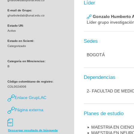
gharboledab@unal.edu.co
Líder
E-mail de Grupo:
gharboledab@unal.edu.co
Gonzalo Humberto A
Líder grupo investigació
Estado UN:
Activo
Sedes
Estado en Scienti:
Categorizado
BOGOTÁ
Categoría en Minciencias:
B
Dependencias
Código colombiano de registro:
COL0024006
2- FACULTAD DE MEDI
Enlace GrupLAC
Página externa
Planes de estudio
MAESTRIA EN CIENC
Descargar resultado de búsqueda
MAESTRIA EN NEUR