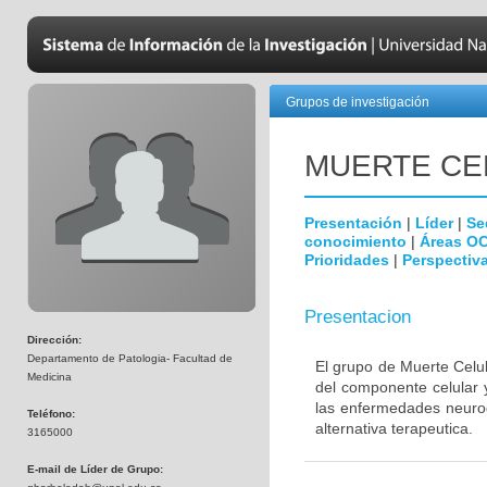
Grupos de investigación
MUERTE CE
Presentación
|
Líder
|
Se
conocimiento
|
Áreas O
Prioridades
|
Perspectiva
Presentacion
Dirección:
Departamento de Patologia- Facultad de
El grupo de Muerte Celul
Medicina
del componente celular 
las enfermedades neurod
Teléfono:
alternativa terapeutica.
3165000
E-mail de Líder de Grupo: