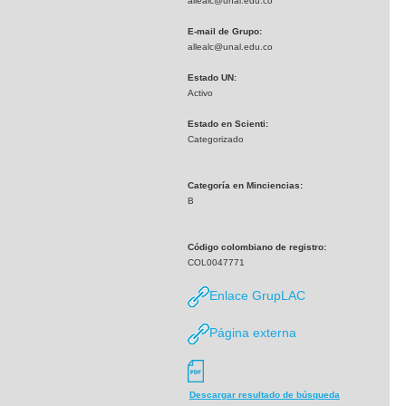
allealc@unal.edu.co
E-mail de Grupo:
allealc@unal.edu.co
Estado UN:
Activo
Estado en Scienti:
Categorizado
Categoría en Minciencias:
B
Código colombiano de registro:
COL0047771
Enlace GrupLAC
Página externa
Descargar resultado de búsqueda