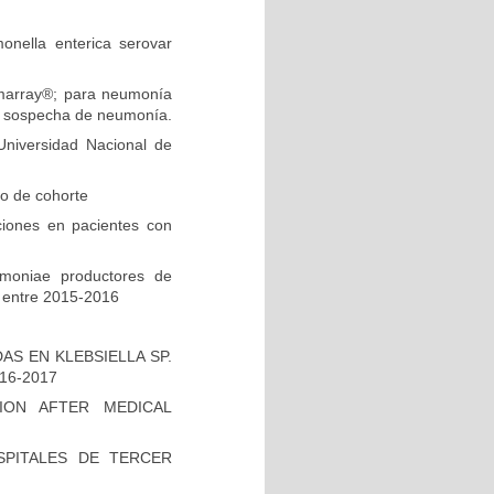
onella enterica serovar
ilmarray®; para neumonía
on sospecha de neumonía.
niversidad Nacional de
io de cohorte
ciones en pacientes con
umoniae productores de
 entre 2015-2016
S EN KLEBSIELLA SP.
16-2017
ION AFTER MEDICAL
PITALES DE TERCER