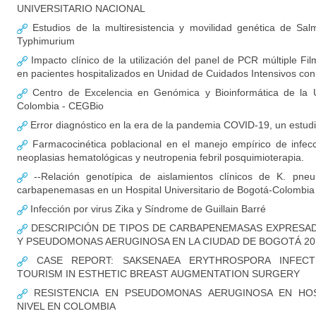
UNIVERSITARIO NACIONAL
Estudios de la multiresistencia y movilidad genética de Salm
Typhimurium
Impacto clínico de la utilización del panel de PCR múltiple F
en pacientes hospitalizados en Unidad de Cuidados Intensivos c
Centro de Excelencia en Genómica y Bioinformática de la U
Colombia - CEGBio
Error diagnóstico en la era de la pandemia COVID-19, un estud
Farmacocinética poblacional en el manejo empírico de infec
neoplasias hematológicas y neutropenia febril posquimioterapia.
--Relación genotípica de aislamientos clínicos de K. pne
carbapenemasas en un Hospital Universitario de Bogotá-Colombia
Infección por virus Zika y Síndrome de Guillain Barré
DESCRIPCIÓN DE TIPOS DE CARBAPENEMASAS EXPRESADA
Y PSEUDOMONAS AERUGINOSA EN LA CIUDAD DE BOGOTÁ 20
CASE REPORT: SAKSENAEA ERYTHROSPORA INFECT
TOURISM IN ESTHETIC BREAST AUGMENTATION SURGERY
RESISTENCIA EN PSEUDOMONAS AERUGINOSA EN HOS
NIVEL EN COLOMBIA