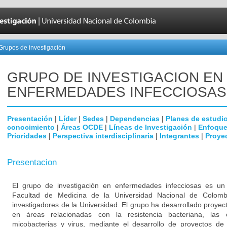
Grupos de investigación
GRUPO DE INVESTIGACION EN
ENFERMEDADES INFECCIOSAS
Presentación
|
Líder
|
Sedes
|
Dependencias
|
Planes de estudi
conocimiento
|
Áreas OCDE
|
Líneas de Investigación
|
Enfoque
Prioridades
|
Perspectiva interdisciplinaria
|
Integrantes
|
Proye
Presentacion
El grupo de investigación en enfermedades infecciosas es un g
Facultad de Medicina de la Universidad Nacional de Colomb
investigadores de la Universidad. El grupo ha desarrollado proyec
en áreas relacionadas con la resistencia bacteriana, las
micobacterias y virus, mediante el desarrollo de proyectos de 