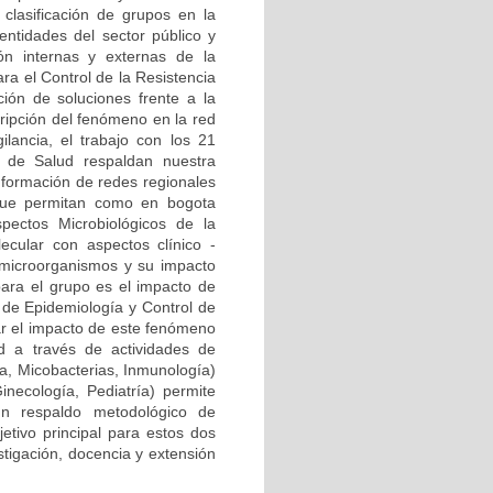
clasificación de grupos en la
ntidades del sector público y
ión internas y externas de la
ra el Control de la Resistencia
ión de soluciones frente a la
cripción del fenómeno en la red
ilancia, el trabajo con los 21
al de Salud respaldan nuestra
onformación de redes regionales
) que permitan como en bogota
pectos Microbiológicos de la
ecular con aspectos clínico -
 microorganismos y su impacto
para el grupo es el impacto de
a de Epidemiología y Control de
zar el impacto de este fenómeno
d a través de actividades de
ía, Micobacterias, Inmunología)
Ginecología, Pediatría) permite
n respaldo metodológico de
etivo principal para estos dos
stigación, docencia y extensión