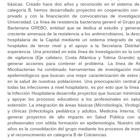
básicas. Creado hace dos años y reconocido en el sistema de 
categoría B, hemos desarrollado proyectos en cooperación con e
privado y con la financiación de convocatorias de investigac
Universidad. La línea de resistencia bacteriana generó el Grupo pa
Bacteriana GREBO, entidad que se dedica al estudio y generac
creciente amenaza de la resistencia a los antimicrobianos, la des
hospitalaria de la Capital mediante un sistema integrado de vig
hospitales de tercer nivel y el apoyo a la Secretaria Distrit
experiencia. Una prioridad en esta línea de investigación es la c
de vigilancia (Eje cafetero, Costa Atlántica y Tolima Grande
generar acciones para contener el problema. La línea de As
Micobacterias ha combinado herramientas de investigación mol
epidemiológicos que buscan una mejor caracterización de estos
en la salud de nuestras poblaciones. Una preocupación central 
todas las infecciones a nivel hospitalario, es por esto que la líne
la Infección Hospitalaria desarrolla proyectos que buscan minimi
y apoyar los procesos educativos a los profesionales en salu
extensión. La integración de áreas básicas (Microbiología, Virolog
y clínicas (Infectología pediátrica y adultos, Medicina Interna, 
generar proyectos de alto impacto en Salud Pública con u
profesionales con sólida formación en epidemiología. Nuestro obj
años es la consolidación del grupo mediante los procesos de inve
y el reconocimiento en categoría B de Colciencias.