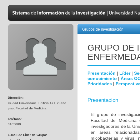
Grupos de investigación
GRUPO DE 
ENFERMEDA
Presentación
|
Líder
|
Se
conocimiento
|
Áreas O
Prioridades
|
Perspectiva
Dirección:
Presentacion
Ciudad Universitaria, Edificio 471, cuarto
piso, Facultad de Medicina
El grupo de investigac
Teléfono:
Facultad de Medicina 
3165000
investigadores de la Uni
en áreas relacionada
E-mail de Líder de Grupo:
micobacterias y virus, 