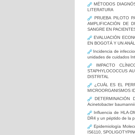
MÉTODOS DIAGNÓST
LITERATURA
PRUEBA PILOTO PA
AMPLIFICACIÓN DE 
SANGRE EN PACIENTES
EVALUACIÓN ECON
EN BOGOTÁ Y UN ANÁL
Incidencia de infecci
unidades de cuidados In
IMPACTO CLÍNIC
STAPHYLOCOCCUS AUR
DISTRITAL
¿CUÁL ES EL PERF
MICROORGANISMOS ID
DETERMINACIÓN D
Acinetobacter bauman
Influencia de HLA-DM
DR4 y un péptido de la p
Epidemiología Molecu
IS6110, SPOLIGOTYPING