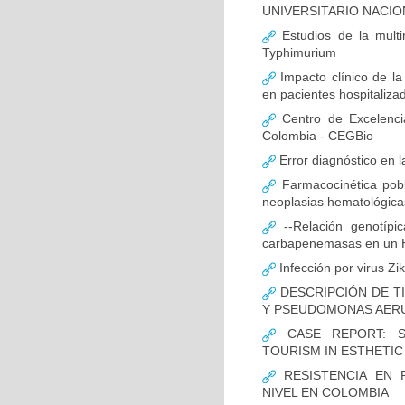
UNIVERSITARIO NACIO
Estudios de la multir
Typhimurium
Impacto clínico de la
en pacientes hospitaliz
Centro de Excelenci
Colombia - CEGBio
Error diagnóstico en 
Farmacocinética pobl
neoplasias hematológicas
--Relación genotípi
carbapenemasas en un Ho
Infección por virus Zi
DESCRIPCIÓN DE T
Y PSEUDOMONAS AERU
CASE REPORT: S
TOURISM IN ESTHETI
RESISTENCIA EN 
NIVEL EN COLOMBIA