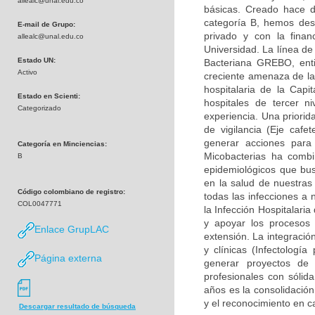
allealc@unal.edu.co
básicas. Creado hace d
categoría B, hemos desa
E-mail de Grupo:
privado y con la finan
allealc@unal.edu.co
Universidad. La línea de
Estado UN:
Bacteriana GREBO, enti
Activo
creciente amenaza de la 
hospitalaria de la Capi
Estado en Scienti:
hospitales de tercer n
Categorizado
experiencia. Una priorid
de vigilancia (Eje caf
generar acciones para
Categoría en Minciencias:
Micobacterias ha combi
B
epidemiológicos que bu
en la salud de nuestras
Código colombiano de registro:
todas las infecciones a 
COL0047771
la Infección Hospitalari
y apoyar los procesos 
Enlace GrupLAC
extensión. La integració
y clínicas (Infectología
Página externa
generar proyectos de
profesionales con sólid
años es la consolidación
y el reconocimiento en c
Descargar resultado de búsqueda