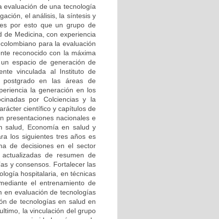
La evaluación de una tecnología
ación, el análisis, la síntesis y
, es por esto que un grupo de
ad de Medicina, con experiencia
 colombiano para la evaluación
ente reconocido con la máxima
e un espacio de generación de
nte vinculada al Instituto de
e postgrado en las áreas de
xperiencia la generación en los
ocinadas por Colciencias y la
rácter científico y capítulos de
 en presentaciones nacionales e
en salud, Economía en salud y
ara los siguientes tres años es
oma de decisiones en el sector
as actualizadas de resumen de
ías y consensos. Fortalecer las
ología hospitalaria, en técnicas
 mediante el entrenamiento de
ón en evaluación de tecnologías
ción de tecnologías en salud en
ltimo, la vinculación del grupo