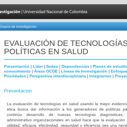
Grupos de investigación
EVALUACIÓN DE TECNOLOGÍAS
POLÍTICAS EN SALUD
Presentación
|
Líder
|
Sedes
|
Dependencias
|
Planes de estudi
conocimiento
|
Áreas OCDE
|
Líneas de Investigación
|
Enfoque
Prioridades
|
Perspectiva interdisciplinaria
|
Integrantes
|
Proye
Presentacion
La evaluación de tecnologías en salud usando la mejor evidenci
ética busca dar información a los generadores de políticas p
continúo desarrollo de nuevas tecnologías diagnósticas, 
administrativo organizacionales en salud hace que la evaluación 
utilidad, eficacia, efectividad, seguridad y eficiencia sea una ne