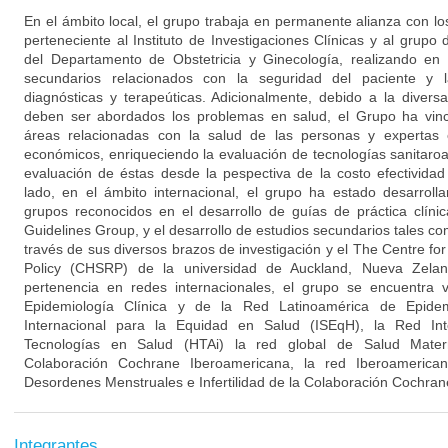
En el ámbito local, el grupo trabaja en permanente alianza con l
perteneciente al Instituto de Investigaciones Clínicas y al grupo
del Departamento de Obstetricia y Ginecología, realizando en 
secundarios relacionados con la seguridad del paciente y l
diagnósticas y terapeúticas. Adicionalmente, debido a la divers
deben ser abordados los problemas en salud, el Grupo ha vinc
áreas relacionadas con la salud de las personas y expertas e
económicos, enriqueciendo la evaluación de tecnologías sanitaro
evaluación de éstas desde la pespectiva de la costo efectividad
lado, en el ámbito internacional, el grupo ha estado desarroll
grupos reconocidos en el desarrollo de guías de práctica clín
Guidelines Group, y el desarrollo de estudios secundarios tales 
través de sus diversos brazos de investigación y el The Centre f
Policy (CHSRP) de la universidad de Auckland, Nueva Zelan
pertenencia en redes internacionales, el grupo se encuentra 
Epidemiología Clínica y de la Red Latinoamérica de Epidemi
Internacional para la Equidad en Salud (ISEqH), la Red Int
Tecnologías en Salud (HTAi) la red global de Salud Mater
Colaboración Cochrane Iberoamericana, la red Iberoameric
Desordenes Menstruales e Infertilidad de la Colaboración Cochran
Integrantes