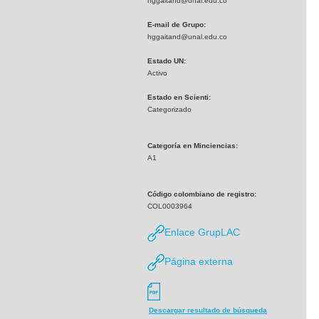
hggaitand@unal.edu.co
E-mail de Grupo:
hggaitand@unal.edu.co
Estado UN:
Activo
Estado en Scienti:
Categorizado
Categoría en Minciencias:
A1
Código colombiano de registro:
COL0003964
Enlace GrupLAC
Página externa
Descargar resultado de búsqueda