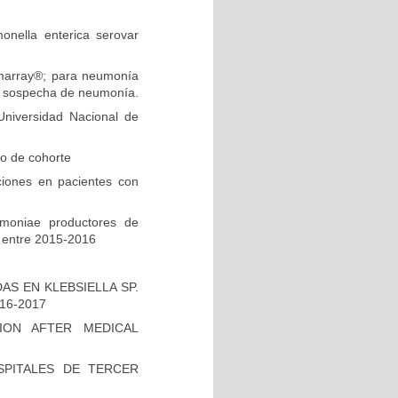
onella enterica serovar
ilmarray®; para neumonía
on sospecha de neumonía.
niversidad Nacional de
io de cohorte
ciones en pacientes con
umoniae productores de
 entre 2015-2016
S EN KLEBSIELLA SP.
16-2017
ION AFTER MEDICAL
PITALES DE TERCER