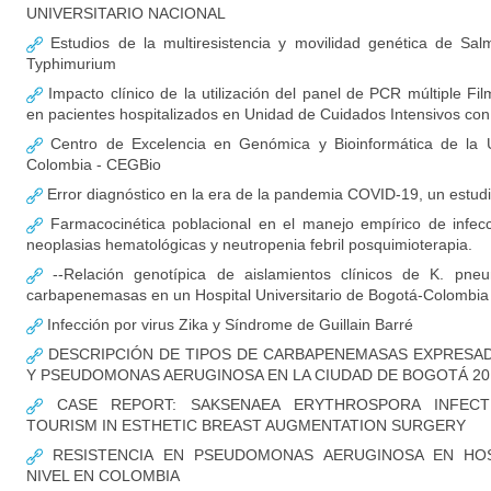
UNIVERSITARIO NACIONAL
Estudios de la multiresistencia y movilidad genética de Salm
Typhimurium
Impacto clínico de la utilización del panel de PCR múltiple F
en pacientes hospitalizados en Unidad de Cuidados Intensivos c
Centro de Excelencia en Genómica y Bioinformática de la U
Colombia - CEGBio
Error diagnóstico en la era de la pandemia COVID-19, un estud
Farmacocinética poblacional en el manejo empírico de infec
neoplasias hematológicas y neutropenia febril posquimioterapia.
--Relación genotípica de aislamientos clínicos de K. pne
carbapenemasas en un Hospital Universitario de Bogotá-Colombia
Infección por virus Zika y Síndrome de Guillain Barré
DESCRIPCIÓN DE TIPOS DE CARBAPENEMASAS EXPRESADA
Y PSEUDOMONAS AERUGINOSA EN LA CIUDAD DE BOGOTÁ 20
CASE REPORT: SAKSENAEA ERYTHROSPORA INFECT
TOURISM IN ESTHETIC BREAST AUGMENTATION SURGERY
RESISTENCIA EN PSEUDOMONAS AERUGINOSA EN HOS
NIVEL EN COLOMBIA