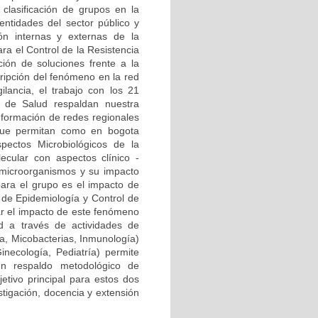
clasificación de grupos en la
ntidades del sector público y
ión internas y externas de la
ra el Control de la Resistencia
ión de soluciones frente a la
cripción del fenómeno en la red
ilancia, el trabajo con los 21
al de Salud respaldan nuestra
onformación de redes regionales
) que permitan como en bogota
pectos Microbiológicos de la
ecular con aspectos clínico -
 microorganismos y su impacto
para el grupo es el impacto de
a de Epidemiología y Control de
zar el impacto de este fenómeno
d a través de actividades de
ía, Micobacterias, Inmunología)
Ginecología, Pediatría) permite
n respaldo metodológico de
etivo principal para estos dos
stigación, docencia y extensión