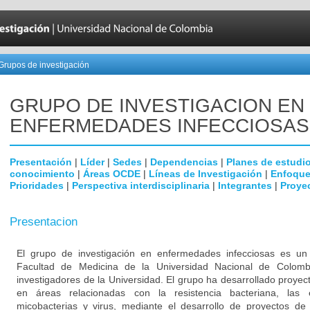
Grupos de investigación
GRUPO DE INVESTIGACION EN
ENFERMEDADES INFECCIOSAS
Presentación
|
Líder
|
Sedes
|
Dependencias
|
Planes de estudi
conocimiento
|
Áreas OCDE
|
Líneas de Investigación
|
Enfoque
Prioridades
|
Perspectiva interdisciplinaria
|
Integrantes
|
Proye
Presentacion
El grupo de investigación en enfermedades infecciosas es un g
Facultad de Medicina de la Universidad Nacional de Colomb
investigadores de la Universidad. El grupo ha desarrollado proyec
en áreas relacionadas con la resistencia bacteriana, las
micobacterias y virus, mediante el desarrollo de proyectos de 