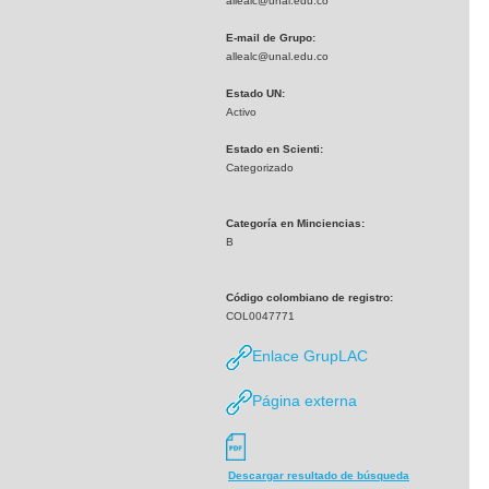
allealc@unal.edu.co
E-mail de Grupo:
allealc@unal.edu.co
Estado UN:
Activo
Estado en Scienti:
Categorizado
Categoría en Minciencias:
B
Código colombiano de registro:
COL0047771
Enlace GrupLAC
Página externa
Descargar resultado de búsqueda