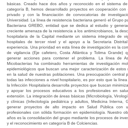
básicas. Creado hace dos años y reconocido en el sistema de 
categoría B, hemos desarrollado proyectos en cooperación con e
privado y con la financiación de convocatorias de investigac
Universidad. La línea de resistencia bacteriana generó el Grupo pa
Bacteriana GREBO, entidad que se dedica al estudio y generac
creciente amenaza de la resistencia a los antimicrobianos, la des
hospitalaria de la Capital mediante un sistema integrado de vig
hospitales de tercer nivel y el apoyo a la Secretaria Distrit
experiencia. Una prioridad en esta línea de investigación es la c
de vigilancia (Eje cafetero, Costa Atlántica y Tolima Grande
generar acciones para contener el problema. La línea de As
Micobacterias ha combinado herramientas de investigación mol
epidemiológicos que buscan una mejor caracterización de estos
en la salud de nuestras poblaciones. Una preocupación central 
todas las infecciones a nivel hospitalario, es por esto que la líne
la Infección Hospitalaria desarrolla proyectos que buscan minimi
y apoyar los procesos educativos a los profesionales en salu
extensión. La integración de áreas básicas (Microbiología, Virolog
y clínicas (Infectología pediátrica y adultos, Medicina Interna, 
generar proyectos de alto impacto en Salud Pública con u
profesionales con sólida formación en epidemiología. Nuestro obj
años es la consolidación del grupo mediante los procesos de inve
y el reconocimiento en categoría B de Colciencias.