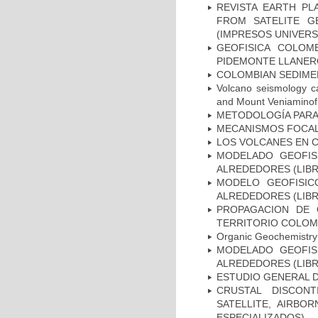
REVISTA EARTH PL
FROM SATELITE G
(IMPRESOS UNIVERS
GEOFISICA COLOM
PIDEMONTE LLANERO
COLOMBIAN SEDIMEN
Volcano seismology c
and Mount Veniaminof 
METODOLOGÍA PARA 
MECANISMOS FOCALE
LOS VOLCANES EN C
MODELADO GEOFIS
ALREDEDORES (LIB
MODELO GEOFISIC
ALREDEDORES (LIB
PROPAGACION DE 
TERRITORIO COLOMB
Organic Geochemistry 
MODELADO GEOFIS
ALREDEDORES (LIB
ESTUDIO GENERAL D
CRUSTAL DISCON
SATELLITE, AIRBO
ESPECIALIZADOS)