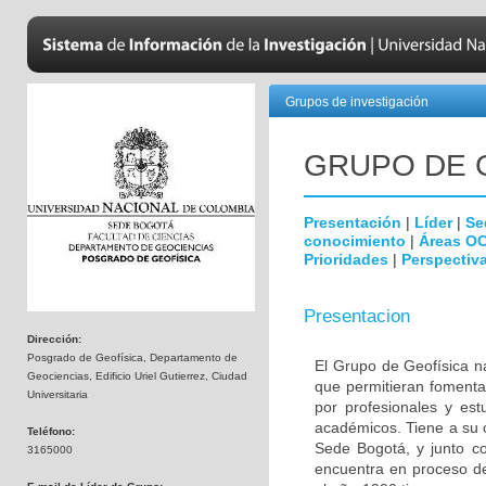
Grupos de investigación
GRUPO DE 
Presentación
|
Líder
|
Se
conocimiento
|
Áreas O
Prioridades
|
Perspectiva
Presentacion
Dirección:
Posgrado de Geofísica, Departamento de
El Grupo de Geofísica n
Geociencias, Edificio Uriel Gutierrez, Ciudad
que permitieran fomenta
Universitaria
por profesionales y est
académicos. Tiene a su 
Teléfono:
Sede Bogotá, y junto c
3165000
encuentra en proceso de