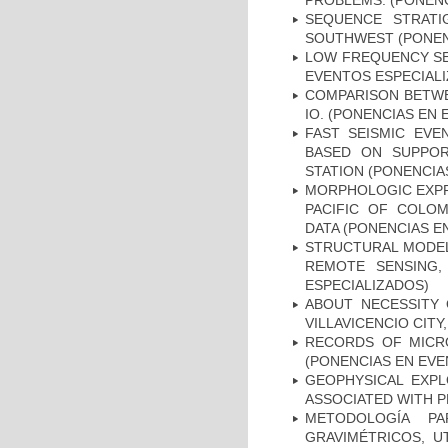
PROBLEMS. (PONENC
SEQUENCE STRATI
SOUTHWEST (PONEN
LOW FREQUENCY SE
EVENTOS ESPECIAL
COMPARISON BETWE
IO. (PONENCIAS EN
FAST SEISMIC EVE
BASED ON SUPPO
STATION (PONENCIA
MORPHOLOGIC EXPR
PACIFIC OF COLOM
DATA (PONENCIAS E
STRUCTURAL MODEL
REMOTE SENSING,
ESPECIALIZADOS)
ABOUT NECESSITY 
VILLAVICENCIO CIT
RECORDS OF MICRO
(PONENCIAS EN EVE
GEOPHYSICAL EXP
ASSOCIATED WITH P
METODOLOGÍA P
GRAVIMÉTRICOS, U