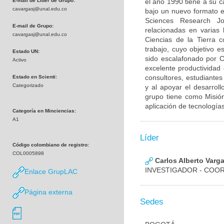
E-mail de Líder de Grupo:
el año 1990 tiene a su c
cavargasj@unal.edu.co
bajo un nuevo formato en
Sciences Research Jo
E-mail de Grupo:
relacionadas en varias
cavargasj@unal.edu.co
Ciencias de la Tierra c
trabajo, cuyo objetivo e
Estado UN:
sido escalafonado por 
Activo
excelente productividad c
consultores, estudiantes
Estado en Scienti:
Categorizado
y al apoyar el desarrol
grupo tiene como Misión:
aplicación de tecnología
Categoría en Minciencias:
A1
Líder
Código colombiano de registro:
COL0005898
Carlos Alberto Varg
INVESTIGADOR - COO
Enlace GrupLAC
Página externa
Sedes