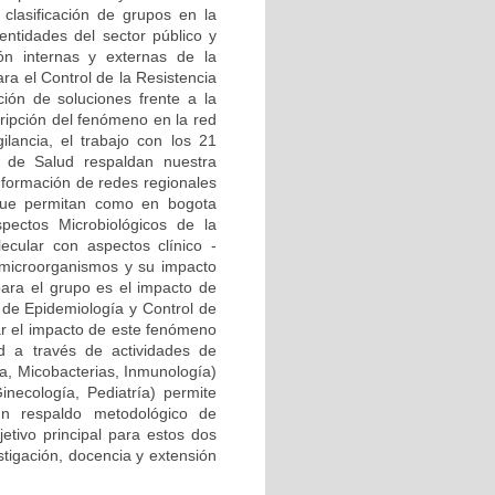
clasificación de grupos en la
ntidades del sector público y
ión internas y externas de la
ra el Control de la Resistencia
ión de soluciones frente a la
cripción del fenómeno en la red
ilancia, el trabajo con los 21
al de Salud respaldan nuestra
onformación de redes regionales
) que permitan como en bogota
pectos Microbiológicos de la
ecular con aspectos clínico -
 microorganismos y su impacto
para el grupo es el impacto de
a de Epidemiología y Control de
zar el impacto de este fenómeno
d a través de actividades de
ía, Micobacterias, Inmunología)
Ginecología, Pediatría) permite
n respaldo metodológico de
etivo principal para estos dos
stigación, docencia y extensión