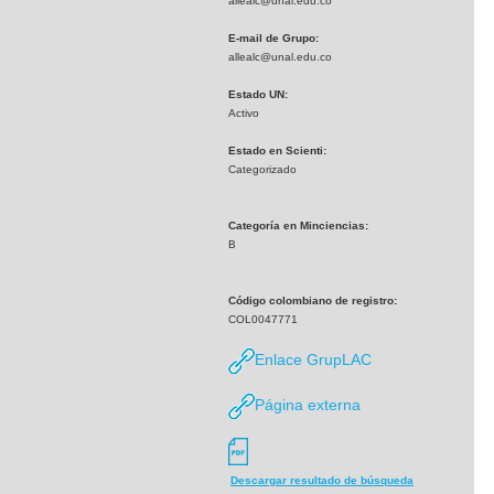
allealc@unal.edu.co
E-mail de Grupo:
allealc@unal.edu.co
Estado UN:
Activo
Estado en Scienti:
Categorizado
Categoría en Minciencias:
B
Código colombiano de registro:
COL0047771
Enlace GrupLAC
Página externa
Descargar resultado de búsqueda