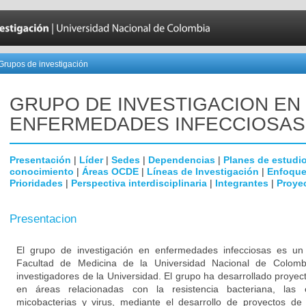
Grupos de investigación
GRUPO DE INVESTIGACION EN
ENFERMEDADES INFECCIOSAS
Presentación
|
Líder
|
Sedes
|
Dependencias
|
Planes de estudi
conocimiento
|
Áreas OCDE
|
Líneas de Investigación
|
Enfoque
Prioridades
|
Perspectiva interdisciplinaria
|
Integrantes
|
Proye
Presentacion
El grupo de investigación en enfermedades infecciosas es un g
Facultad de Medicina de la Universidad Nacional de Colomb
investigadores de la Universidad. El grupo ha desarrollado proyec
en áreas relacionadas con la resistencia bacteriana, las
micobacterias y virus, mediante el desarrollo de proyectos de 