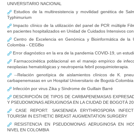
UNIVERSITARIO NACIONAL
Estudios de la multiresistencia y movilidad genética de Salm
Typhimurium
Impacto clínico de la utilización del panel de PCR múltiple F
en pacientes hospitalizados en Unidad de Cuidados Intensivos c
Centro de Excelencia en Genómica y Bioinformática de la U
Colombia - CEGBio
Error diagnóstico en la era de la pandemia COVID-19, un estud
Farmacocinética poblacional en el manejo empírico de infec
neoplasias hematológicas y neutropenia febril posquimioterapia.
--Relación genotípica de aislamientos clínicos de K. pne
carbapenemasas en un Hospital Universitario de Bogotá-Colombia
Infección por virus Zika y Síndrome de Guillain Barré
DESCRIPCIÓN DE TIPOS DE CARBAPENEMASAS EXPRESADA
Y PSEUDOMONAS AERUGINOSA EN LA CIUDAD DE BOGOTÁ 20
CASE REPORT: SAKSENAEA ERYTHROSPORA INFECT
TOURISM IN ESTHETIC BREAST AUGMENTATION SURGERY
RESISTENCIA EN PSEUDOMONAS AERUGINOSA EN HOS
NIVEL EN COLOMBIA