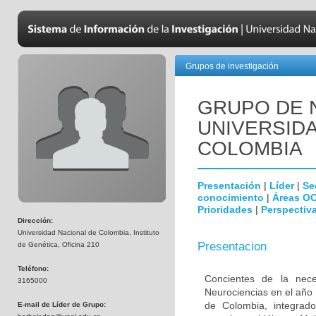
Grupos de investigación
GRUPO DE 
UNIVERSID
COLOMBIA
Presentación
|
Líder
|
Se
conocimiento
|
Áreas O
Prioridades
|
Perspectiva
Dirección:
Universidad Nacional de Colombia, Instituto
Presentacion
de Genética, Oficina 210
Teléfono:
Concientes de la neces
3165000
Neurociencias en el año
de Colombia, integrado
E-mail de Líder de Grupo: