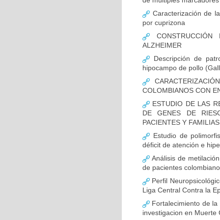
de múltiples marcadores 
Caracterización de la
por cuprizona
CONSTRUCCIÓN D
ALZHEIMER
Descripción de patr
hipocampo de pollo (Gall
CARACTERIZACIÓN
COLOMBIANOS CON E
ESTUDIO DE LAS R
DE GENES DE RIES
PACIENTES Y FAMILIA
Estudio de polimor
déficit de atención e hi
Análisis de metilaci
de pacientes colombian
Perfil Neuropsicológic
Liga Central Contra la Ep
Fortalecimiento de 
investigacion en Muerte 