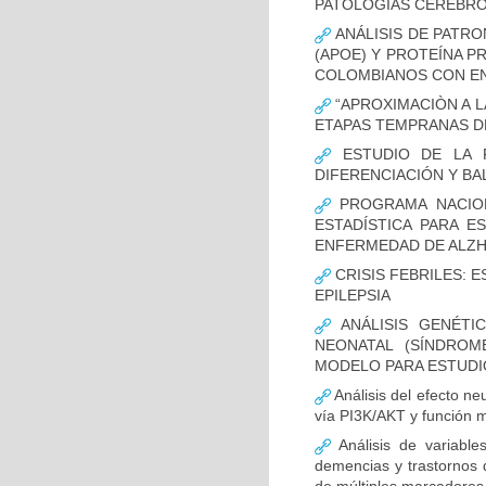
PATOLOGÍAS CEREBR
ANÁLISIS DE PATRO
(APOE) Y PROTEÍNA P
COLOMBIANOS CON E
“APROXIMACIÒN A L
ETAPAS TEMPRANAS D
ESTUDIO DE LA F
DIFERENCIACIÓN Y B
PROGRAMA NACION
ESTADÍSTICA PARA E
ENFERMEDAD DE ALZ
CRISIS FEBRILES: 
EPILEPSIA
ANÁLISIS GENÉTI
NEONATAL (SÍNDROM
MODELO PARA ESTUDI
Análisis del efecto ne
vía PI3K/AKT y función m
Análisis de variable
demencias y trastornos 