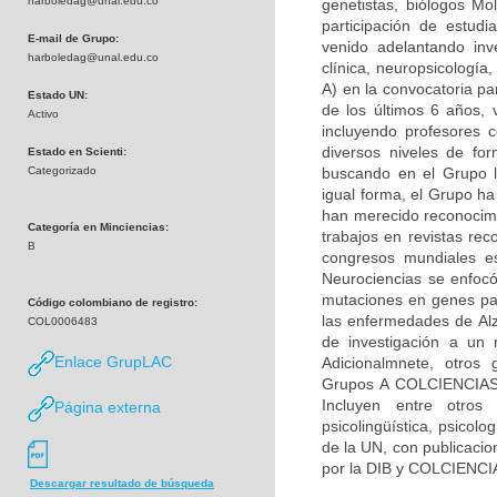
harboledag@unal.edu.co
genetistas, biólogos Mol
participación de estudi
E-mail de Grupo:
venido adelantando inv
harboledag@unal.edu.co
clínica, neuropsicologí
A) en la convocatoria pa
Estado UN:
de los últimos 6 años, 
Activo
incluyendo profesores c
diversos niveles de fo
Estado en Scienti:
Categorizado
buscando en el Grupo la
igual forma, el Grupo h
han merecido reconocimie
Categoría en Minciencias:
trabajos en revistas rec
B
congresos mundiales es
Neurociencias se enfocó
mutaciones en genes par
Código colombiano de registro:
las enfermedades de Alz
COL0006483
de investigación a un 
Enlace GrupLAC
Adicionalmnete, otros 
Grupos A COLCIENCIAS) 
Incluyen entre otros 
Página externa
psicolingüística, psicolo
de la UN, con publicacio
por la DIB y COLCIENCI
Descargar resultado de búsqueda