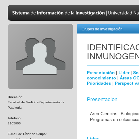
Grupos de investigación
IDENTIFICA
INMUNOGEN
Presentación
|
Líder
|
Se
conocimiento
|
Áreas O
Prioridades
|
Perspectiva
Dirección:
Presentacion
Facultad de Medicina-Departamento de
Patología
Area:Ciencias Biológi
Teléfono:
Programas en colciencias
3165000
E-mail de Líder de Grupo: