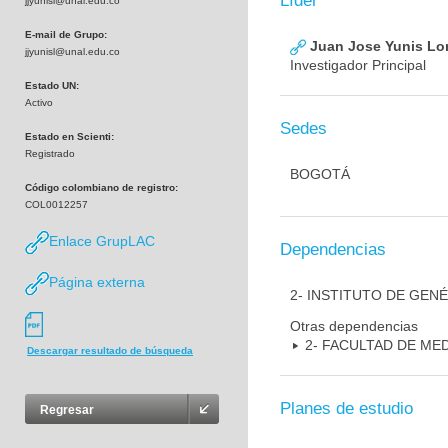
Líder
jjyunisl@unal.edu.co
E-mail de Grupo:
Juan Jose Yunis L
jjyunisl@unal.edu.co
Investigador Principal
Estado UN:
Activo
Sedes
Estado en Scienti:
Registrado
BOGOTÁ
Código colombiano de registro:
COL0012257
Enlace GrupLAC
Dependencias
Página externa
2- INSTITUTO DE GEN
Otras dependencias
2- FACULTAD DE ME
Descargar resultado de búsqueda
Planes de estudio
Regresar