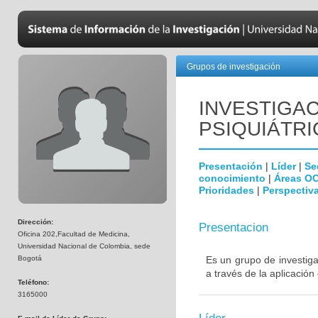
Grupos de investigación
INVESTIGAC
PSIQUIÁTRI
Presentación
|
Líder
|
Se
conocimiento
|
Áreas O
Prioridades
|
Perspectiva
Dirección:
Presentacion
Oficina 202,Facultad de Medicina,
Universidad Nacional de Colombia, sede
Bogotá
Es un grupo de investiga
a través de la aplicación
Teléfono:
3165000