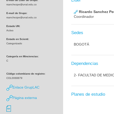
Líder
E-mail de Líder de Grupo:
rsanchezpe@unal.edu.co
Ricardo Sanchez Pe
E-mail de Grupo:
Coordinador
rsanchezpe@unal.edu.co
Estado UN:
Activo
Sedes
Estado en Scienti:
Categorizado
BOGOTÁ
Categoría en Minciencias:
C
Dependencias
Código colombiano de registro:
2- FACULTAD DE MEDI
COL0068879
Enlace GrupLAC
Planes de estudio
Página externa