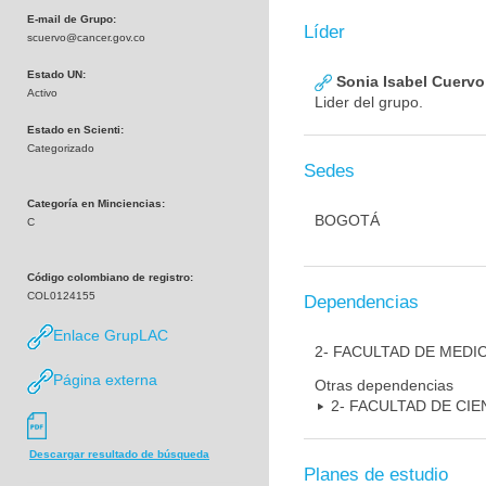
E-mail de Grupo:
Líder
scuervo@cancer.gov.co
Estado UN:
Sonia Isabel Cuerv
Activo
Lider del grupo.
Estado en Scienti:
Categorizado
Sedes
Categoría en Minciencias:
BOGOTÁ
C
Código colombiano de registro:
COL0124155
Dependencias
Enlace GrupLAC
2- FACULTAD DE MEDI
Página externa
Otras dependencias
2- FACULTAD DE CIE
Descargar resultado de búsqueda
Planes de estudio