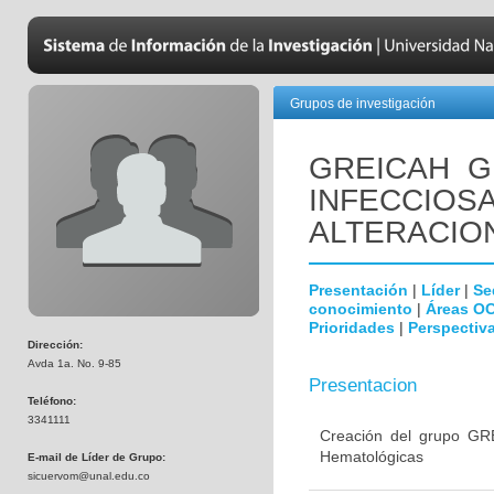
Grupos de investigación
GREICAH ­
INFECCIOS
ALTERACIO
Presentación
|
Líder
|
Se
conocimiento
|
Áreas O
Prioridades
|
Perspectiva
Dirección:
Avda 1a. No. 9-85
Presentacion
Teléfono:
3341111
Creación del grupo GR
Hematológicas
E-mail de Líder de Grupo:
sicuervom@unal.edu.co