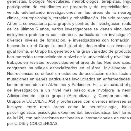
genetistas, biólogos Moleculares, neurobiólogos, terapistas, ling
participación de estudiantes de pregrado y de especialidades. 
venido adelantando investigaciones en las áreas de la neurog
clínica, neuropsicología, terapias y rehabilitación. Ha sido rec
A) en la convocatoria para grupos y centros de investigación reali
de los últimos 6 años, varios investigadores se vienen vincula
incluyendo profesores con intereses particulares en investigaci
diversos niveles de formación, e investigadores con formación
buscando en el Grupo la posibilidad de desarrollar sus investi
igual forma, el Grupo ha generado una gran variedad de producto
han merecido reconocimiento a nivel de la universidad y nivel inte
trabajos en revistas reconocidas en el área de las Neurociencias
congresos mundiales especializados en el área. Inicialmente, 
Neurociencias se enfocó en estudios de asociación de los facto
mutaciones en genes particulares involucrados en enfermedades 
las enfermedades de Alzheimer y Parkinson. En la actualidad el
de investigación a un nivel más básico que involucra la neuro
Adicionalmnete, otros grupos (Aprendizaje y Comportamiento 
Grupos A COLCIENCIAS) y profersores con diversos intereses se
Incluyen entre otros áreas como la neurofisiología, biolog
psicolingüística, psicología experimental, bioestadística, bioinfor
de la UN, con publicaciones nacionales e internacionales en cada
por la DIB y COLCIENCIAS.