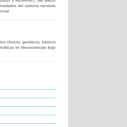
snson y Alzheimer), del afecto
ermedades del sistema nervioso
ronal.
os clínicos, genéticos, básicos
emáticas en Neurociencias bajo