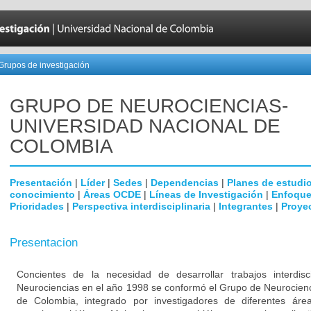
Grupos de investigación
GRUPO DE NEUROCIENCIAS-
UNIVERSIDAD NACIONAL DE
COLOMBIA
Presentación
|
Líder
|
Sedes
|
Dependencias
|
Planes de estudi
conocimiento
|
Áreas OCDE
|
Líneas de Investigación
|
Enfoque
Prioridades
|
Perspectiva interdisciplinaria
|
Integrantes
|
Proye
Presentacion
Concientes de la necesidad de desarrollar trabajos interdisc
Neurociencias en el año 1998 se conformó el Grupo de Neurocienc
de Colombia, integrado por investigadores de diferentes área