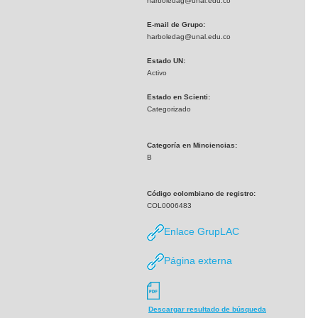
harboledag@unal.edu.co
E-mail de Grupo:
harboledag@unal.edu.co
Estado UN:
Activo
Estado en Scienti:
Categorizado
Categoría en Minciencias:
B
Código colombiano de registro:
COL0006483
Enlace GrupLAC
Página externa
Descargar resultado de búsqueda