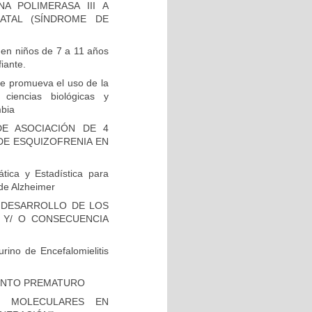
A POLIMERASA III A
ATAL (SÍNDROME DE
 en niños de 7 a 11 años
iante.
e promueva el uso de la
 ciencias biológicas y
mbia
E ASOCIACIÓN DE 4
DE ESQUIZOFRENIA EN
tica y Estadística para
de Alzheimer
 DESARROLLO DE LOS
 Y/ O CONSECUENCIA
rino de Encefalomielitis
IENTO PREMATURO
S MOLECULARES EN