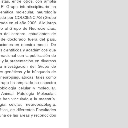
üistas, entre otros, con amplia
El Grupo interdisciplinario ha
enética molecular, neurología
onocido por COLCIENCIAS (Grupo
zada en el año 2006. A lo largo
ndo al Grupo de Neurociencias,
ón del cerebro, estudiantes de
 de doctorado fuera del país,
gaciones en nuestro medio. De
s científicos y académicos que
rnacional con la publicación de
, y la presentación en diversos
la investigación del Grupo de
res genéticos y la búsqueda de
neuropsiquiátricas, tales como
 grupo ha ampliado su espectro
biología celular y molecular.
Animal, Patología Molecular:
 han vinculado a la maestría.
ía celular, neuropsicología,
mática, de diferentes Facultades
 una de las áreas y reconocidos