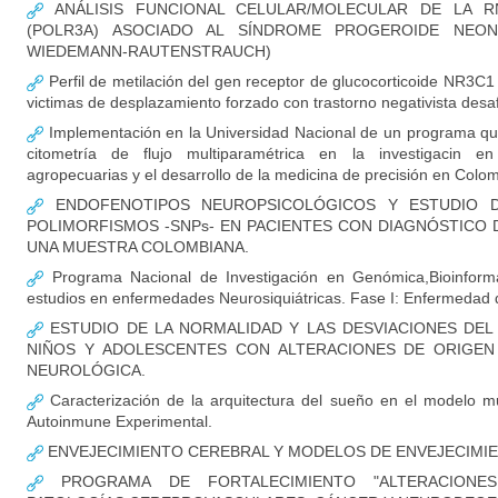
ANÁLISIS FUNCIONAL CELULAR/MOLECULAR DE LA RN
(POLR3A) ASOCIADO AL SÍNDROME PROGEROIDE NEON
WIEDEMANN-RAUTENSTRAUCH)
Perfil de metilación del gen receptor de glucocorticoide NR3C1
victimas de desplazamiento forzado con trastorno negativista desaf
Implementación en la Universidad Nacional de un programa qu
citometría de flujo multiparamétrica en la investigacin en
agropecuarias y el desarrollo de la medicina de precisión en Colo
ENDOFENOTIPOS NEUROPSICOLÓGICOS Y ESTUDIO D
POLIMORFISMOS -SNPs- EN PACIENTES CON DIAGNÓSTICO 
UNA MUESTRA COLOMBIANA.
Programa Nacional de Investigación en Genómica,Bioinformá
estudios en enfermedades Neurosiquiátricas. Fase I: Enfermedad 
ESTUDIO DE LA NORMALIDAD Y LAS DESVIACIONES DEL
NIÑOS Y ADOLESCENTES CON ALTERACIONES DE ORIGEN
NEUROLÓGICA.
Caracterización de la arquitectura del sueño en el modelo mu
Autoinmune Experimental.
ENVEJECIMIENTO CEREBRAL Y MODELOS DE ENVEJECIM
PROGRAMA DE FORTALECIMIENTO "ALTERACIONE