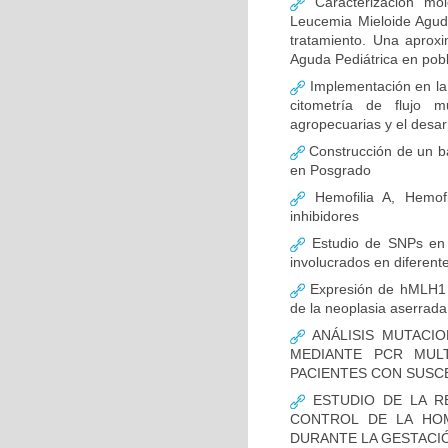
Caracterización mo
Leucemia Mieloide Aguda 
tratamiento. Una aprox
Aguda Pediátrica en pob
Implementación en la
citometría de flujo m
agropecuarias y el desar
Construcción de un ba
en Posgrado
Hemofilia A, Hemofi
inhibidores
Estudio de SNPs en
involucrados en diferent
Expresión de hMLH1 y
de la neoplasia aserrada
ANÁLISIS MUTACIO
MEDIANTE PCR MUL
PACIENTES CON SUSCE
ESTUDIO DE LA R
CONTROL DE LA HOM
DURANTE LA GESTACI