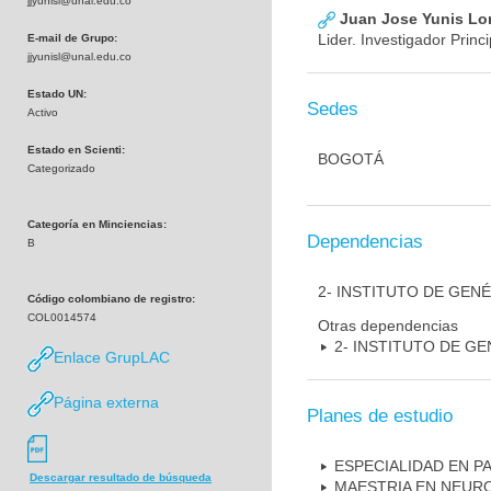
jjyunisl@unal.edu.co
Juan Jose Yunis L
Lider. Investigador Princi
E-mail de Grupo:
jjyunisl@unal.edu.co
Estado UN:
Sedes
Activo
Estado en Scienti:
BOGOTÁ
Categorizado
Categoría en Minciencias:
Dependencias
B
2- INSTITUTO DE GEN
Código colombiano de registro:
COL0014574
Otras dependencias
2- INSTITUTO DE GE
Enlace GrupLAC
Página externa
Planes de estudio
ESPECIALIDAD EN P
Descargar resultado de búsqueda
MAESTRIA EN NEUR