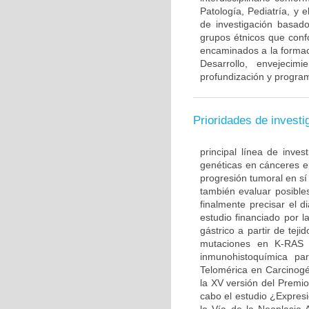
Patología, Pediatría, y 
de investigación basado
grupos étnicos que con
encaminados a la formac
Desarrollo, envejecim
profundización y program
Prioridades de investi
principal línea de inves
genéticas en cánceres ep
progresión tumoral en sí
también evaluar posible
finalmente precisar el d
estudio financiado por l
gástrico a partir de te
mutaciones en K-RAS 
inmunohistoquímica par
Telomérica en Carcinogé
la XV versión del Premi
cabo el estudio ¿Expre