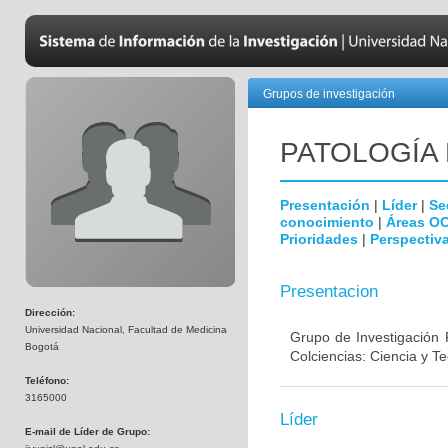
Grupos de investigación
PATOLOGÍA
Presentación
|
Líder
|
Se
conocimiento
|
Áreas O
Prioridades
|
Perspectiva
Presentacion
Dirección:
Universidad Nacional, Facultad de Medicina
Grupo de Investigación 
Bogotá
Colciencias: Ciencia y T
Teléfono:
3165000
Líder
E-mail de Líder de Grupo: