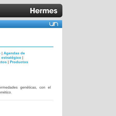
o
|
Agendas de
 estratégico
|
ctos
|
Productos
fermedades genéticas, con el
enético.