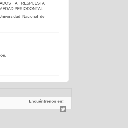
CIADOS A RESPUESTA
RMEDAD PERIODONTAL.
niversidad Nacional de
dos.
Encuéntrenos en: