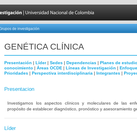
Grupos de investigación
GENÉTICA CLÍNICA
Presentación
|
Líder
|
Sedes
|
Dependencias
|
Planes de estudi
conocimiento
|
Áreas OCDE
|
Líneas de Investigación
|
Enfoque
Prioridades
|
Perspectiva interdisciplinaria
|
Integrantes
|
Proye
Presentacion
Investigamos los aspectos clínicos y moleculares de las en
propósito de establecer diagnóstico, pronóstico y asesoramiento g
Líder