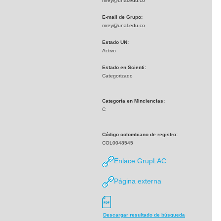
mrey@unal.edu.co
E-mail de Grupo:
mrey@unal.edu.co
Estado UN:
Activo
Estado en Scienti:
Categorizado
Categoría en Minciencias:
C
Código colombiano de registro:
COL0048545
Enlace GrupLAC
Página externa
Descargar resultado de búsqueda