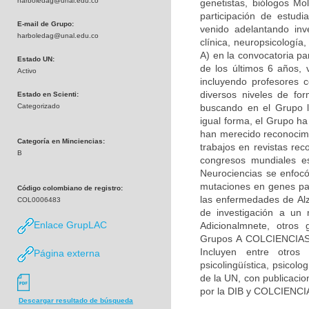
harboledag@unal.edu.co
genetistas, biólogos Mol
participación de estudi
E-mail de Grupo:
venido adelantando inv
harboledag@unal.edu.co
clínica, neuropsicologí
A) en la convocatoria pa
Estado UN:
de los últimos 6 años, 
Activo
incluyendo profesores c
diversos niveles de fo
Estado en Scienti:
Categorizado
buscando en el Grupo la
igual forma, el Grupo h
han merecido reconocimie
Categoría en Minciencias:
trabajos en revistas rec
B
congresos mundiales es
Neurociencias se enfocó
mutaciones en genes par
Código colombiano de registro:
las enfermedades de Alz
COL0006483
de investigación a un 
Enlace GrupLAC
Adicionalmnete, otros 
Grupos A COLCIENCIAS) 
Incluyen entre otros 
Página externa
psicolingüística, psicolo
de la UN, con publicacio
por la DIB y COLCIENCI
Descargar resultado de búsqueda