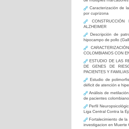
de múltiples marcadores 
Caracterización de la
por cuprizona
CONSTRUCCIÓN D
ALZHEIMER
Descripción de patr
hipocampo de pollo (Gall
CARACTERIZACIÓN
COLOMBIANOS CON E
ESTUDIO DE LAS R
DE GENES DE RIES
PACIENTES Y FAMILIA
Estudio de polimor
déficit de atención e hi
Análisis de metilaci
de pacientes colombian
Perfil Neuropsicológic
Liga Central Contra la Ep
Fortalecimiento de 
investigacion en Muerte 