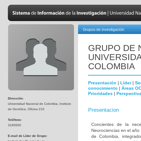
Grupos de investigación
GRUPO DE 
UNIVERSID
COLOMBIA
Presentación
|
Líder
|
Se
conocimiento
|
Áreas O
Prioridades
|
Perspectiva
Dirección:
Universidad Nacional de Colombia, Instituto
Presentacion
de Genética, Oficina 210
Teléfono:
Concientes de la neces
3165000
Neurociencias en el año
de Colombia, integrado
E-mail de Líder de Grupo: