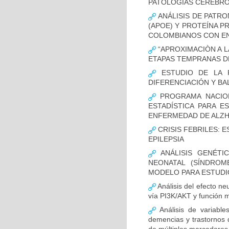
PATOLOGÍAS CEREBR
ANÁLISIS DE PATRO
(APOE) Y PROTEÍNA P
COLOMBIANOS CON E
“APROXIMACIÒN A L
ETAPAS TEMPRANAS D
ESTUDIO DE LA F
DIFERENCIACIÓN Y B
PROGRAMA NACION
ESTADÍSTICA PARA E
ENFERMEDAD DE ALZ
CRISIS FEBRILES: 
EPILEPSIA
ANÁLISIS GENÉTI
NEONATAL (SÍNDROM
MODELO PARA ESTUDI
Análisis del efecto ne
vía PI3K/AKT y función m
Análisis de variable
demencias y trastornos 