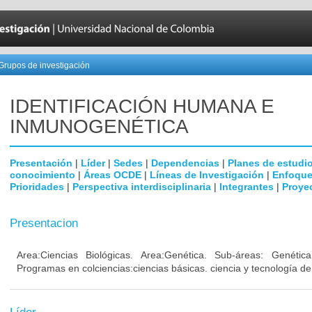
Grupos de investigación
IDENTIFICACIÓN HUMANA E
INMUNOGENÉTICA
Presentación
|
Líder
|
Sedes
|
Dependencias
|
Planes de estudi
conocimiento
|
Áreas OCDE
|
Líneas de Investigación
|
Enfoque
Prioridades
|
Perspectiva interdisciplinaria
|
Integrantes
|
Proye
Presentacion
Area:Ciencias Biológicas. Area:Genética. Sub-áreas: Genéti
Programas en colciencias:ciencias básicas. ciencia y tecnología de