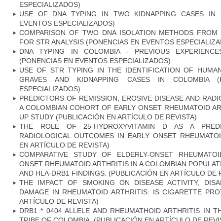
ESPECIALIZADOS)
USE OF DNA TYPING IN TWO KIDNAPPING CASES IN 
EVENTOS ESPECIALIZADOS)
COMPARISON OF TWO DNA ISOLATION METHODS FROM 
FOR STR ANALYSIS (PONENCIAS EN EVENTOS ESPECIALIZ
DNA TYPING IN COLOMBIA - PREVIOUS EXPERIENC
(PONENCIAS EN EVENTOS ESPECIALIZADOS)
USE OF STR TYPING IN THE IDENTIFICATION OF HU
GRAVES AND KIDNAPPING CASES IN COLOMBIA (
ESPECIALIZADOS)
PREDICTORS OF REMISSION, EROSIVE DISEASE AND RAD
A COLOMBIAN COHORT OF EARLY ONSET RHEUMATOID ART
UP STUDY (PUBLICACIÓN EN ARTÍCULO DE REVISTA)
THE ROLE OF 25-HYDROXYVITAMIN D AS A PRED
RADIOLOGICAL OUTCOMES IN EARLY ONSET RHEUMATOID
EN ARTÍCULO DE REVISTA)
COMPARATIVE STUDY OF ELDERLY-ONSET RHEUMATOI
ONSET RHEUMATOID ARTHRITIS IN A COLOMBIAN POPULATI
AND HLA-DRB1 FINDINGS. (PUBLICACIÓN EN ARTÍCULO DE 
THE IMPACT OF SMOKING ON DISEASE ACTIVITY, DISA
DAMAGE IN RHEUMATOID ARTHRITIS: IS CIGARETTE PRO
ARTÍCULO DE REVISTA)
DRB1 * 0404 ALLELE AND RHEUMATHOID ARTHRITIS IN 
TRIBE OF COLOMBIA. (PUBLICACIÓN EN ARTÍCULO DE REVI