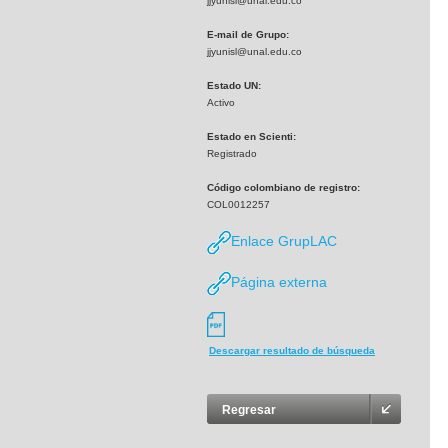
jjyunisl@unal.edu.co
E-mail de Grupo:
jjyunisl@unal.edu.co
Estado UN:
Activo
Estado en Scienti:
Registrado
Código colombiano de registro:
COL0012257
Enlace GrupLAC
Página externa
Descargar resultado de búsqueda
Regresar