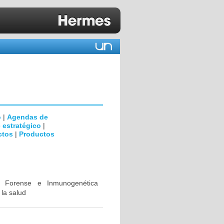
o
|
Agendas de
 estratégico
|
ctos
|
Productos
ca Forense e Inmunogenética
 la salud