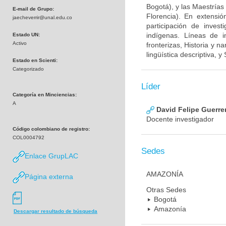
Bogotá), y las Maestrías
E-mail de Grupo:
Florencia). En extensi
jaecheverrir@unal.edu.co
participación de inves
indígenas. Líneas de i
Estado UN:
Activo
fronterizas, Historia y 
lingüística descriptiva, y
Estado en Scienti:
Categorizado
Líder
Categoría en Minciencias:
A
David Felipe Guerre
Docente investigador
Código colombiano de registro:
COL0004792
Sedes
Enlace GrupLAC
AMAZONÍA
Página externa
Otras Sedes
Bogotá
Amazonía
Descargar resultado de búsqueda