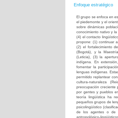
Enfoque estratégico
El grupo se enfoca en es
el piedemonte y el orien
sobre dinámicas poblacio
conocimiento nativo y la
(4) el contacto lingüísti
propone: (1) continuar 
(2) el fortalecimiento d
(Bogotá), y la Maestrí
(Leticia), (3) la apert
indígena. En extensión
fomentar la participaci
lenguas indígenas. Esta
permitido replantear con
cultura-naturaleza (R
preocupación creciente 
por gentes y pueblos en
teoría lingüística ha r
pequeños grupos de lengu
psicolingüístico (clasifi
de los agentes o de los
antropológico-lingüístic