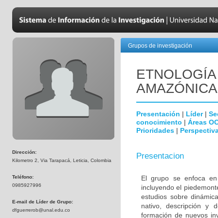
Grupos de investigación
ETNOLOGÍA 
AMAZÓNICA
Presentación
|
Líder
|
Se
conocimiento
|
Áreas O
Prioridades
|
Perspectiva
Dirección:
Presentacion
Kilometro 2, Via Tarapacá, Leticia, Colombia
Teléfono:
El grupo se enfoca en 
0985927996
incluyendo el piedemonte
estudios sobre dinámica
E-mail de Líder de Grupo:
nativo, descripción y 
dfguerrerob@unal.edu.co
formación de nuevos inv