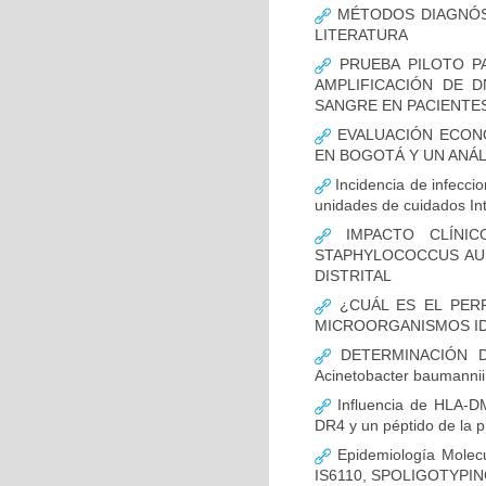
MÉTODOS DIAGNÓST
LITERATURA
PRUEBA PILOTO PA
AMPLIFICACIÓN DE 
SANGRE EN PACIENTES
EVALUACIÓN ECON
EN BOGOTÁ Y UN ANÁL
Incidencia de infecci
unidades de cuidados In
IMPACTO CLÍNIC
STAPHYLOCOCCUS AUR
DISTRITAL
¿CUÁL ES EL PERF
MICROORGANISMOS ID
DETERMINACIÓN D
Acinetobacter bauman
Influencia de HLA-DM
DR4 y un péptido de la p
Epidemiología Molecu
IS6110, SPOLIGOTYPING