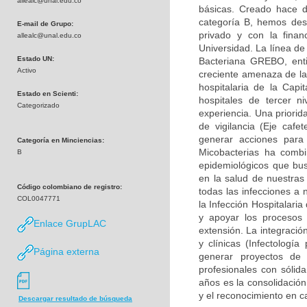
allealc@unal.edu.co
básicas. Creado hace d
categoría B, hemos desa
E-mail de Grupo:
privado y con la finan
allealc@unal.edu.co
Universidad. La línea de
Estado UN:
Bacteriana GREBO, enti
Activo
creciente amenaza de la 
hospitalaria de la Capi
Estado en Scienti:
hospitales de tercer n
Categorizado
experiencia. Una priorid
de vigilancia (Eje caf
generar acciones para
Categoría en Minciencias:
Micobacterias ha combi
B
epidemiológicos que bu
en la salud de nuestras
Código colombiano de registro:
todas las infecciones a 
COL0047771
la Infección Hospitalari
y apoyar los procesos 
Enlace GrupLAC
extensión. La integració
y clínicas (Infectología
Página externa
generar proyectos de
profesionales con sólid
años es la consolidación
y el reconocimiento en c
Descargar resultado de búsqueda