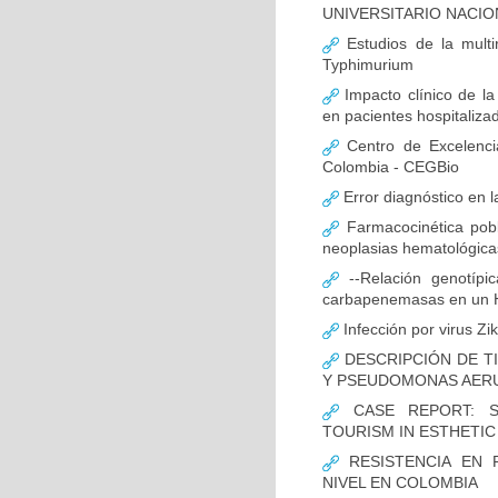
UNIVERSITARIO NACIO
Estudios de la multir
Typhimurium
Impacto clínico de la
en pacientes hospitaliz
Centro de Excelenci
Colombia - CEGBio
Error diagnóstico en 
Farmacocinética pobl
neoplasias hematológicas
--Relación genotípi
carbapenemasas en un Ho
Infección por virus Zi
DESCRIPCIÓN DE T
Y PSEUDOMONAS AERU
CASE REPORT: S
TOURISM IN ESTHETI
RESISTENCIA EN 
NIVEL EN COLOMBIA