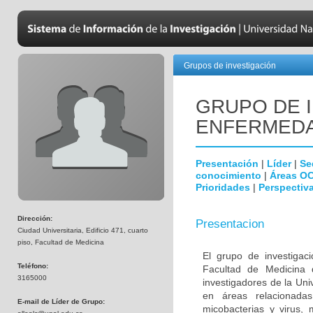
Grupos de investigación
GRUPO DE 
ENFERMEDA
Presentación
|
Líder
|
Se
conocimiento
|
Áreas O
Prioridades
|
Perspectiva
Dirección:
Presentacion
Ciudad Universitaria, Edificio 471, cuarto
piso, Facultad de Medicina
El grupo de investigac
Teléfono:
Facultad de Medicina 
3165000
investigadores de la Uni
en áreas relacionada
E-mail de Líder de Grupo:
micobacterias y virus, 