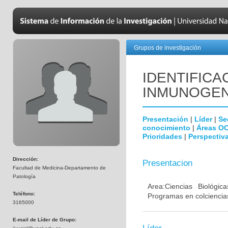
Grupos de investigación
IDENTIFICA
INMUNOGEN
Presentación
|
Líder
|
Se
conocimiento
|
Áreas O
Prioridades
|
Perspectiva
Dirección:
Presentacion
Facultad de Medicina-Departamento de
Patología
Area:Ciencias Biológi
Teléfono:
Programas en colciencias
3165000
E-mail de Líder de Grupo: