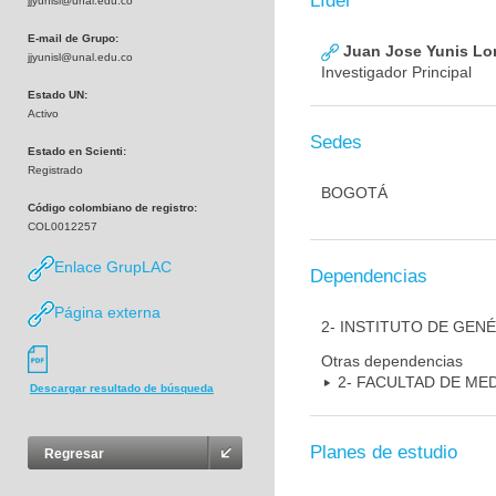
Líder
jjyunisl@unal.edu.co
E-mail de Grupo:
Juan Jose Yunis L
jjyunisl@unal.edu.co
Investigador Principal
Estado UN:
Activo
Sedes
Estado en Scienti:
Registrado
BOGOTÁ
Código colombiano de registro:
COL0012257
Enlace GrupLAC
Dependencias
Página externa
2- INSTITUTO DE GEN
Otras dependencias
2- FACULTAD DE ME
Descargar resultado de búsqueda
Planes de estudio
Regresar