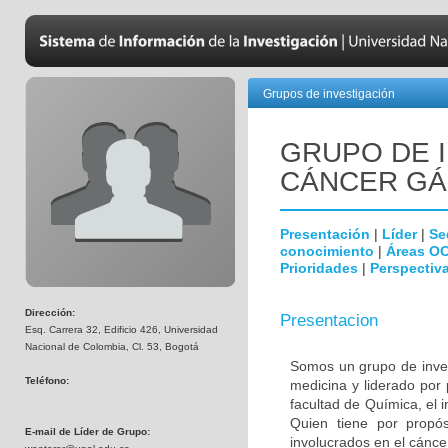
Grupos de investigación
GRUPO DE 
CÁNCER GÁ
Presentación
|
Líder
|
Se
conocimiento
|
Áreas O
Prioridades
|
Perspectiva
Dirección:
Presentacion
Esq. Carrera 32, Edificio 426, Universidad
Nacional de Colombia, Cl. 53, Bogotá
Somos un grupo de invest
Teléfono:
medicina y liderado por
facultad de Química, el i
Quien tiene por propósi
E-mail de Líder de Grupo:
involucrados en el cáncer