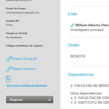
waoteror@unal.edu.co
E-mail de Grupo:
cancergastricoun@gmail.com
Líder
Estado UN:
William Alberto Ote
Activo
Investigador principal
Estado en Scienti:
No Registrado
Sedes
Código colombiano de registro:
BOGOTÁ
Enlace GrupLAC
Página externa
Dependencias
2- FACULTAD DE MEDI
Descargar resultado de búsqueda
Otras dependencias
2- FACULTAD DE CIE
Regresar
2- INSTITUTO DE GE