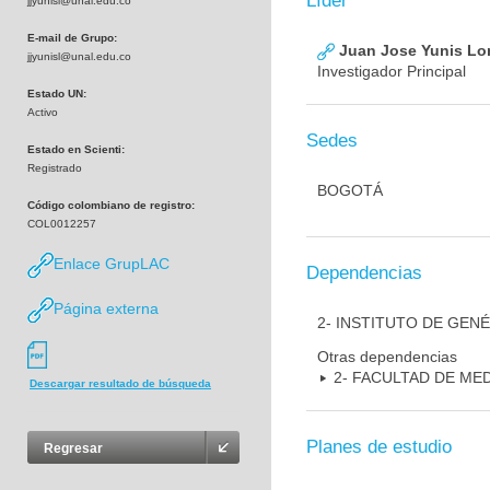
Líder
jjyunisl@unal.edu.co
E-mail de Grupo:
Juan Jose Yunis L
jjyunisl@unal.edu.co
Investigador Principal
Estado UN:
Activo
Sedes
Estado en Scienti:
Registrado
BOGOTÁ
Código colombiano de registro:
COL0012257
Enlace GrupLAC
Dependencias
Página externa
2- INSTITUTO DE GEN
Otras dependencias
2- FACULTAD DE ME
Descargar resultado de búsqueda
Planes de estudio
Regresar