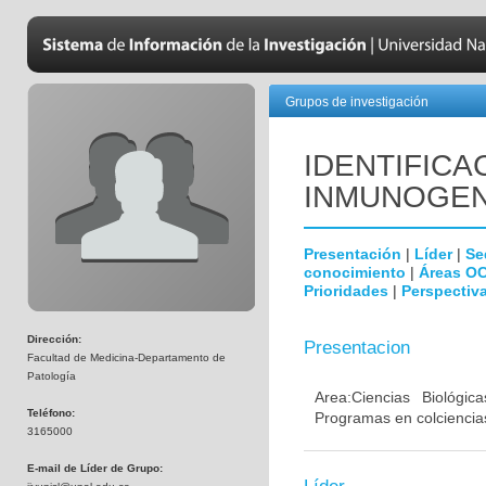
Grupos de investigación
IDENTIFICA
INMUNOGEN
Presentación
|
Líder
|
Se
conocimiento
|
Áreas O
Prioridades
|
Perspectiva
Dirección:
Presentacion
Facultad de Medicina-Departamento de
Patología
Area:Ciencias Biológi
Teléfono:
Programas en colciencias
3165000
E-mail de Líder de Grupo: