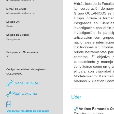
afosorioar@unal.edu.co
Hidráulicos de la Facul
la incorporación de nuev
E-mail de Grupo:
Grupo OCEANICOS se ha 
afosorioar@unal.edu.co
Grupo incluye la formac
Estado UN:
Posgrados en Ciencias
Activo
investigación con el fin
investigación; la part
Estado en Scienti:
articulación con grupo
Categorizado
nacionales e internacion
instituciones y funciona
brinde herramientas par
Categoría en Minciencias:
costeros. El objetivo
A1
conocimiento y manejo
constituirse como un gr
Código colombiano de registro:
el país, con visibilidad
COL0069699
Modelamiento Matemátic
Marinos 6. Gestión Coste
Enlace GrupLAC
Página externa
Líder
Andres Fernando Os
Descargar resultado de búsqueda
Director del grupo