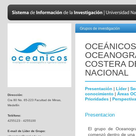
Grupos de investigación
OCEÁNICOS 
OCEANOGRA
COSTERA D
NACIONAL
Presentación
|
Líder
|
Se
conocimiento
|
Áreas O
Dirección:
Prioridades
|
Perspectiva
Cra 80 No. 65-223 Facultad de Minas,
Medellín
Presentacion
Teléfono:
4255123 - 4255100
El grupo de Oceanogra
E-mail de Líder de Grupo:
comenzó dentro de una 