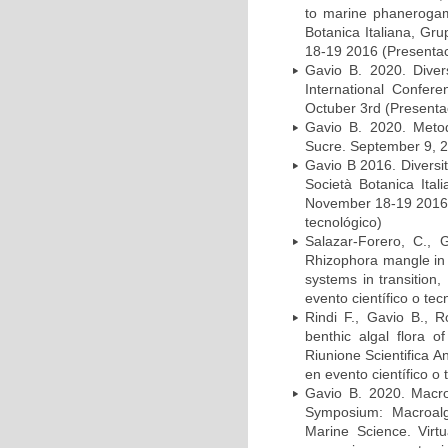
to marine phanerogams
Botanica Italiana, Gru
18-19 2016 (Presentaci
Gavio B. 2020. Divers
International Confer
Octuber 3rd (Presentac
Gavio B. 2020. Metod
Sucre. September 9, 20
Gavio B 2016. Diversit
Società Botanica Ital
November 18-19 2016. 
tecnológico)
Salazar-Forero, C., 
Rhizophora mangle in 
systems in transitio
evento científico o tec
Rindi F., Gavio B., 
benthic algal flora o
Riunione Scientifica 
en evento científico o 
Gavio B. 2020. Macro
Symposium: Macroalg
Marine Science. Virt