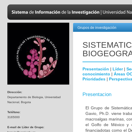
Grupos de investigación
SISTEMATI
BIOGEOGRA
Presentación
|
Líder
|
Se
conocimiento
|
Áreas O
Prioridades
|
Perspectiva
Dirección:
Presentacion
Departamento de Biologia, Universidad
Nacional, Bogota
El Grupo de Sistemática
Teléfono:
Gavio, Ph.D. viene trab
3165000
macroalgas marinas, con 
el Golfo de México y 
E-mail de Líder de Grupo:
financiadotas como el D