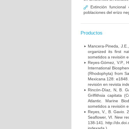
Extinción funcional 
poblaciones del erizo ne
Productos
Mancera-Pineda, J.E.
organized its first 
sometidos a revisión e
Reyes-Gómez, V.P., H
International Biosphe
(Rhodophyta) from San
Mexicana 128: e1848. 
revisión en revista ind
Rincón-Díaz, N, B. G
Griffithsia capitata
Atlantic. Marine Bio
sometidos a revisión e
Reyes, V., B. Gavio. 
Seaflower, VI. New re
138-141. http://dx.doi
indexada.)