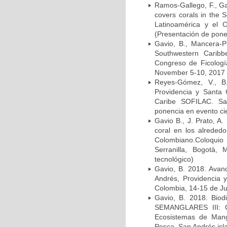
Ramos-Gallego, F., Ga
covers corals in the 
Latinoamérica y el 
(Presentación de ponen
Gavio, B., Mancera-Pi
Southwestern Caribbe
Congreso de Ficologí
November 5-10, 2017 (
Reyes-Gómez, V., B
Providencia y Santa 
Caribe SOFILAC. Sa
ponencia en evento cie
Gavio B., J. Prato, A.
coral en los alrededo
Colombiano.Coloquio 
Serranilla, Bogotà,
tecnológico)
Gavio, B. 2018. Avanc
Andrés, Providencia y
Colombia, 14-15 de Jun
Gavio, B. 2018. Biod
SEMANGLARES III: Cua
Ecosistemas de Mangl
Pesca. San Andrés isl