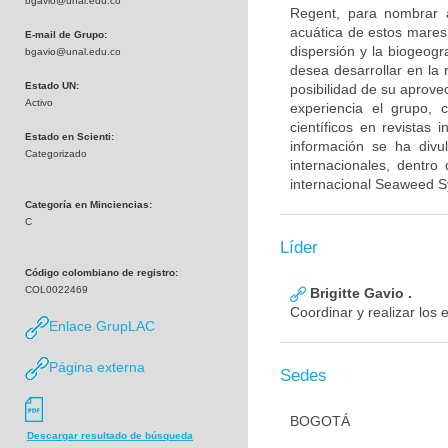
bgavio@unal.edu.co
Regent, para nombrar a
acuática de estos mares
E-mail de Grupo:
dispersión y la biogeogr
bgavio@unal.edu.co
desea desarrollar en la 
Estado UN:
posibilidad de su aprove
Activo
experiencia el grupo, 
científicos en revistas 
Estado en Scienti:
información se ha divu
Categorizado
internacionales, dentro
internacional Seaweed 
Categoría en Minciencias:
C
Líder
Código colombiano de registro:
COL0022469
Brigitte Gavio .
Coordinar y realizar los 
Enlace GrupLAC
Página externa
Sedes
BOGOTÁ
Descargar resultado de búsqueda