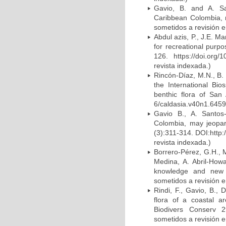
Gavio, B. and A. Sa
Caribbean Colombia, m
sometidos a revisión e
Abdul azis, P., J.E. M
for recreational pur
126. https://doi.org
revista indexada.)
Rincón-Díaz, M.N., B.
the International Bi
benthic flora of San 
6/caldasia.v40n1.64597
Gavio B., A. Santos
Colombia, may jeopard
(3):311-314. DOI:http:
revista indexada.)
Borrero-Pérez, G.H., 
Medina, A. Abril-How
knowledge and new fi
sometidos a revisión e
Rindi, F., Gavio, B.,
flora of a coastal a
Biodivers Conserv 29
sometidos a revisión e