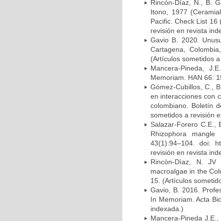
Rincón-Díaz, N., B. 
Itono, 1977 (Ceramia
Pacific. Check List 16
revisión en revista ind
Gavio B. 2020. Unusu
Cartagena, Colombia
(Artículos sometidos a
Mancera-Pineda, J.E
Memoriam. HAN 66: 15 
Gómez-Cubillos, C., B
en interacciones con 
colombiano. Boletín d
sometidos a revisión e
Salazar-Forero C.E., 
Rhizophora mangle i
43(1):94–104. doi: ht
revisión en revista ind
Rincòn-Dìaz, N. JV 
macroalgae in the Colo
15. (Artículos sometid
Gavio, B. 2016. Prof
In Memoriam. Acta Bio
indexada.)
Mancera-Pineda J.E., G