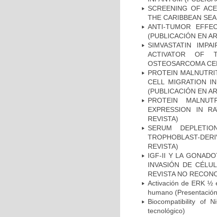
SCREENING OF ACE
THE CARIBBEAN SEA
ANTI-TUMOR EFFE
(PUBLICACIÓN EN AR
SIMVASTATIN IMP
ACTIVATOR OF T
OSTEOSARCOMA CELL
PROTEIN MALNUTRI
CELL MIGRATION I
(PUBLICACIÓN EN AR
PROTEIN MALNU
EXPRESSION IN R
REVISTA)
SERUM DEPLETIO
TROPHOBLAST-DERI
REVISTA)
IGF-II Y LA GONAD
INVASIÓN DE CÉLU
REVISTA NO RECONO
Activación de ERK ½ e
humano (Presentación 
Biocompatibility of 
tecnológico)