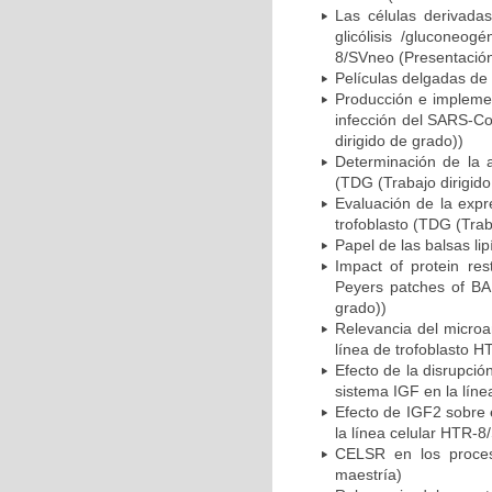
Las células derivada
glicólisis /gluconeog
8/SVneo (Presentación 
Películas delgadas de 
Producción e implemen
infección del SARS-Co
dirigido de grado))
Determinación de la a
(TDG (Trabajo dirigido
Evaluación de la expr
trofoblasto (TDG (Trab
Papel de las balsas li
Impact of protein res
Peyers patches of BAL
grado))
Relevancia del microa
línea de trofoblasto 
Efecto de la disrupció
sistema IGF en la lín
Efecto de IGF2 sobre 
la línea celular HTR-8
CELSR en los proces
maestría)