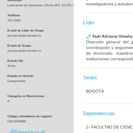
Dirección:
investigadores y estudia
Laboratorio de Hormonas, Oficina 464, Ed 451 Departamento de Química
Teléfono:
316 5000
Líder
E-mail de Líder de Grupo:
yaumanap@unal.edu.co
Yadi Adriana Umaña
Dirección general del 
E-mail de Grupo:
coordinación y seguimien
yaumanap@unal.edu.co
de doctorado, maestría
instituciones correspond
Estado UN:
Activo
Estado en Scienti:
Sedes
Categorizado
BOGOTÁ
Categoría en Minciencias:
A
Dependencias
Código colombiano de registro:
COL0009888
2- FACULTAD DE CIENC
Enlace GrupLAC