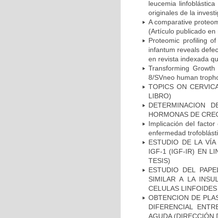
leucemia linfoblástic
originales de la invest
A comparative proteom
(Artículo publicado en
Proteomic profiling of
infantum reveals defec
en revista indexada qu
Transforming Growth
8/SVneo human trophobl
TOPICS ON CERVIC
LIBRO)
DETERMINACION D
HORMONAS DE CRECI
Implicación del factor 
enfermedad trofoblás
ESTUDIO DE LA VÍA
IGF-1 (IGF-IR) EN
TESIS)
ESTUDIO DEL PAPE
SIMILAR A LA INSU
CELULAS LINFOIDES 
OBTENCION DE PLA
DIFERENCIAL ENTR
AGUDA (DIRECCIÓN 