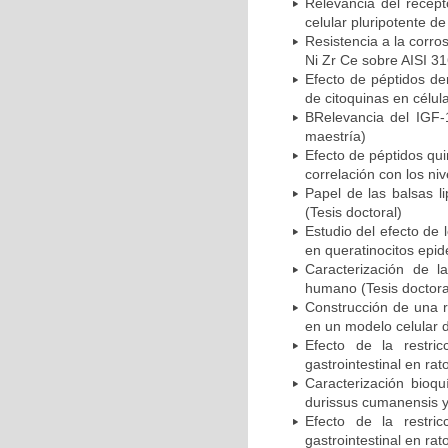
Relevancia del recept
celular pluripotente de
Resistencia a la corro
Ni Zr Ce sobre AISI 31
Efecto de péptidos de
de citoquinas en célul
BRelevancia del IGF-1
maestría)
Efecto de péptidos qui
correlación con los ni
Papel de las balsas l
(Tesis doctoral)
Estudio del efecto de 
en queratinocitos epid
Caracterización de l
humano (Tesis doctora
Construcción de una r
en un modelo celular d
Efecto de la restri
gastrointestinal en ra
Caracterización bioqu
durissus cumanensis y 
Efecto de la restri
gastrointestinal en ra