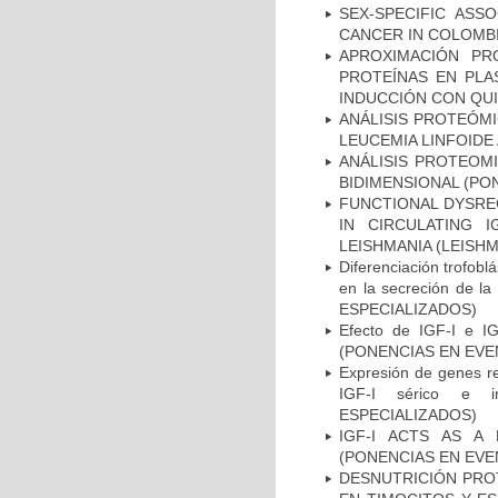
SEX-SPECIFIC ASS
CANCER IN COLOMBI
APROXIMACIÓN PR
PROTEÍNAS EN PLA
INDUCCIÓN CON QUI
ANÁLISIS PROTEÓM
LEUCEMIA LINFOIDE
ANÁLISIS PROTEOM
BIDIMENSIONAL (PO
FUNCTIONAL DYSREG
IN CIRCULATING 
LEISHMANIA (LEISH
Diferenciación trofoblás
en la secreción de 
ESPECIALIZADOS)
Efecto de IGF-I e IG
(PONENCIAS EN EVE
Expresión de genes re
IGF-I sérico e 
ESPECIALIZADOS)
IGF-I ACTS AS A
(PONENCIAS EN EVE
DESNUTRICIÓN PROT