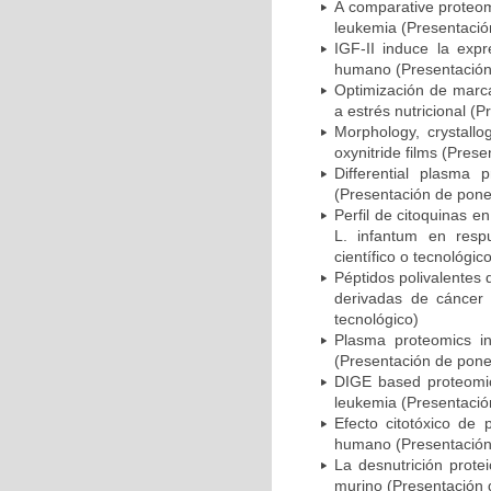
A comparative proteom
leukemia (Presentación
IGF-II induce la expr
humano (Presentación 
Optimización de marca
a estrés nutricional (
Morphology, crystallo
oxynitride films (Pres
Differential plasma 
(Presentación de ponen
Perfil de citoquinas 
L. infantum en resp
científico o tecnológic
Péptidos polivalentes 
derivadas de cáncer
tecnológico)
Plasma proteomics in
(Presentación de ponen
DIGE based proteomic 
leukemia (Presentación
Efecto citotóxico de 
humano (Presentación 
La desnutrición prote
murino (Presentación d