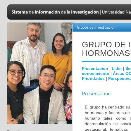
Grupos de investigación
GRUPO DE 
HORMONAS
Presentación
|
Líder
|
Se
conocimiento
|
Áreas O
Prioridades
|
Perspectiva
Presentacion
El grupo ha centrado su 
hormonas y factores de 
humano tales como la
desregulación se asoc
gestacional, temáticas