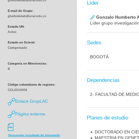
gharboledab@unal.edu.co
Líder
E-mail de Grupo:
gharboledab@unal.edu.co
Gonzalo Humberto A
Líder grupo investigació
Estado UN:
Activo
Sedes
Estado en Scienti:
Categorizado
BOGOTÁ
Categoría en Minciencias:
B
Dependencias
Código colombiano de registro:
COL0024006
2- FACULTAD DE MEDI
Enlace GrupLAC
Página externa
Planes de estudio
DOCTORADO EN CIE
Descargar resultado de búsqueda
MAESTRIA EN GENE