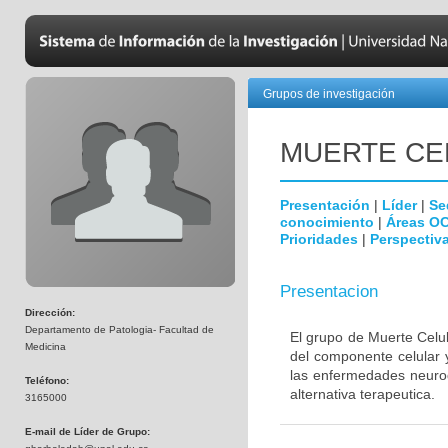
Grupos de investigación
MUERTE CE
Presentación
|
Líder
|
Se
conocimiento
|
Áreas O
Prioridades
|
Perspectiva
Presentacion
Dirección:
Departamento de Patologia- Facultad de
El grupo de Muerte Celul
Medicina
del componente celular 
las enfermedades neurod
Teléfono:
alternativa terapeutica.
3165000
E-mail de Líder de Grupo: