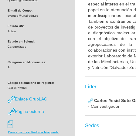
cysotoo@unal.edu.co
especial interés en el t
papel en la atenuación d
E-mail de Grupo:
interdisciplinarios: bioq
cysotoo@unal.edu.co
También encontramos cap
Estado UN:
de proyectos de investig
Activo
el diagnóstico molecula
con el objetivo de tra
Estado en Scienti:
agropecuarios de la
Categorizado
colaboraciones con insti
exterior Laboratorio de
de las Micobacterias, Un
Categoría en Minciencias:
y Nutrición "Salvador Zu
A
Código colombiano de registro:
Líder
COL0056968
Enlace GrupLAC
Carlos Yesid Soto O
- Coinvestigador
Página externa
Sedes
Descargar resultado de búsqueda