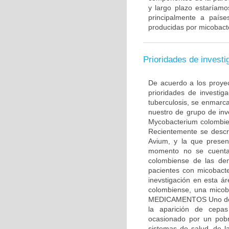
y largo plazo estaríam
principalmente a país
producidas por micobact
Prioridades de investi
De acuerdo a los proyec
prioridades de investig
tuberculosis, se enmar
nuestro de grupo de inv
Mycobacterium colombie
Recientemente se descr
Avium, y la que presen
momento no se cuenta 
colombiense de las dem
pacientes con micobacte
inevstigación en esta 
colombiense, una micob
MEDICAMENTOS Uno de lo
la aparición de cepas
ocasionado por un pobr
sistemas de salud, de l