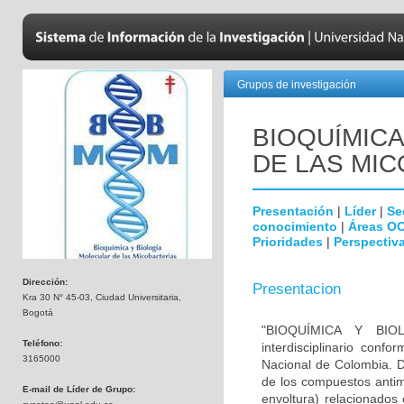
Grupos de investigación
BIOQUÍMICA
DE LAS MI
Presentación
|
Líder
|
Se
conocimiento
|
Áreas O
Prioridades
|
Perspectiva
Dirección:
Presentacion
Kra 30 N° 45-03, Ciudad Universitaria,
Bogotá
"BIOQUÍMICA Y BI
Teléfono:
interdisciplinario con
3165000
Nacional de Colombia. D
de los compuestos antim
E-mail de Líder de Grupo:
envoltura) relacionados 