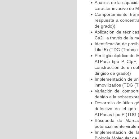
Análisis de la capaci
carácter invasivo de 
Comportamiento trans
respuesta a concentra
de grado))
Aplicación de técnica
Ca2+ a través de la m
Identificación de pos
Like 5) (TDG (Trabajo 
Perfil glicolipídico 
ATPasa tipo P, CtpF, 
construcción de un do
dirigido de grado))
Implementación de una
inmovilizados (TDG (Tr
Variación del compor
debido a la sobreexpre
Desarrollo de útiles 
defectivo en el gen
ATPasas tipo P (TDG (
Búsqueda de Marcad
potencialmente virule
Implementación de la
Biología Molecular de