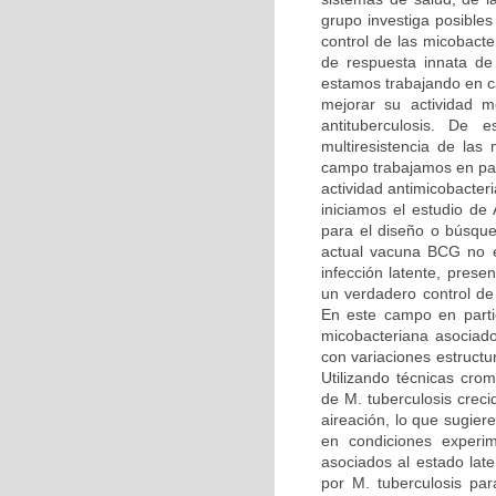
grupo investiga posibles
control de las micobact
de respuesta innata de
estamos trabajando en ca
mejorar su actividad m
antituberculosis. De
multiresistencia de las
campo trabajamos en part
actividad antimicobacte
iniciamos el estudio d
para el diseño o búsq
actual vacuna BCG no es
infección latente, prese
un verdadero control de
En este campo en parti
micobacteriana asociado
con variaciones estructu
Utilizando técnicas cro
de M. tuberculosis crec
aireación, lo que sugier
en condiciones experim
asociados al estado lat
por M. tuberculosis par