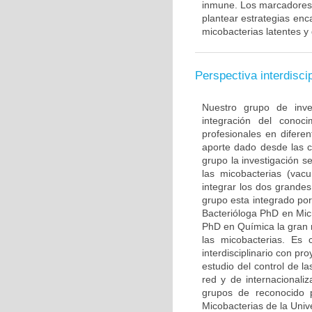
inmune. Los marcadores l
plantear estrategias enc
micobacterias latentes y
Perspectiva interdiscip
Nuestro grupo de inve
integración del conoc
profesionales en diferen
aporte dado desde las c
grupo la investigación s
las micobacterias (vac
integrar los dos grande
grupo esta integrado po
Bacterióloga PhD en Mic
PhD en Química la gran 
las micobacterias. Es 
interdisciplinario con p
estudio del control de l
red y de internacionali
grupos de reconocido p
Micobacterias de la Uni