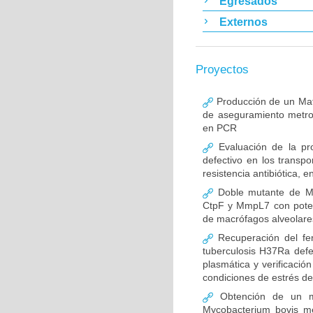
Egresados
Externos
Proyectos
Producción de un Mate
de aseguramiento metro
en PCR
Evaluación de la pro
defectivo en los trans
resistencia antibiótica,
Doble mutante de My
CtpF y MmpL7 con potenc
de macrófagos alveolare
Recuperación del fe
tuberculosis H37Ra defe
plasmática y verificaci
condiciones de estrés de 
Obtención de un ma
Mycobacterium bovis me