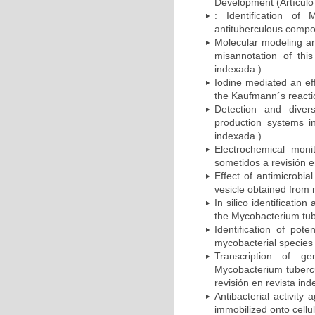
Development (Artículo 
: Identification of
antituberculous compou
Molecular modeling and
misannotation of this
indexada.)
Iodine mediated an eff
the Kaufmann´s reactio
Detection and divers
production systems i
indexada.)
Electrochemical monit
sometidos a revisión e
Effect of antimicrobi
vesicle obtained from 
In silico identificatio
the Mycobacterium tube
Identification of pot
mycobacterial species 
Transcription of ge
Mycobacterium tubercul
revisión en revista ind
Antibacterial activit
immobilized onto cellul