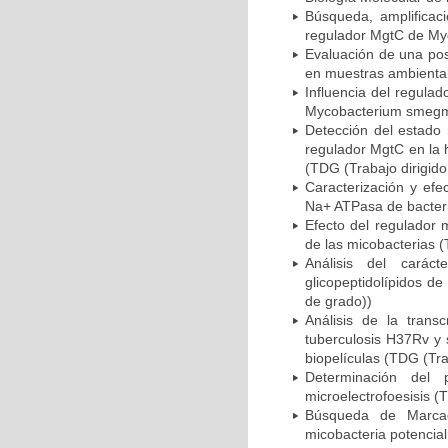
Búsqueda, amplificac
regulador MgtC de Myc
Evaluación de una pos
en muestras ambiental
Influencia del regula
Mycobacterium smegmat
Detección del estado 
regulador MgtC en la 
(TDG (Trabajo dirigido
Caracterización y efe
Na+ ATPasa de bacteri
Efecto del regulador
de las micobacterias (
Análisis del carác
glicopeptidolípidos d
de grado))
Análisis de la trans
tuberculosis H37Rv y s
biopelículas (TDG (Tra
Determinación del p
microelectrofoesisis (
Búsqueda de Marcad
micobacteria potencia