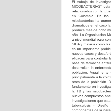
El trabajo de invest
MICOBACTERIAS" esta e
relacionados con la tube
en Colombia. En las ú
micobacterias ha aumen
dramáticos en el caso la
produce más de ocho mi
año. La Organización Mu
a nivel mundial para con
SIDA y malaria como la
es un importante probl
nuevos casos y desafor
eficaces para controlar l
base de fármacos antit
desarrollan la enfermed
población. Anualmente 
principalmente a la coinf
resto de la población. 
fundamente en investigar
la TB y las micobacter
nuevos compuestos antim
investigaciones que esta
tuberculosis - Diseñ
componentes de la pared