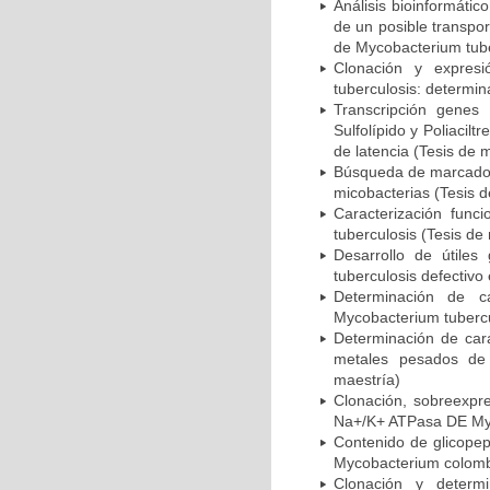
Análisis bioinformático
de un posible transpo
de Mycobacterium tube
Clonación y expres
tuberculosis: determin
Transcripción genes
Sulfolípido y Poliacil
de latencia (Tesis de 
Búsqueda de marcadore
micobacterias (Tesis d
Caracterización funci
tuberculosis (Tesis de
Desarrollo de útile
tuberculosis defectiv
Determinación de c
Mycobacterium tubercu
Determinación de cara
metales pesados de 
maestría)
Clonación, sobreexpre
Na+/K+ ATPasa DE Myc
Contenido de glicopept
Mycobacterium colomb
Clonación y determ