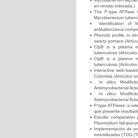
Mycobacterium leprae'
en revista indexada.)
The P-type ATPase C
Mycobacterium tubercul
: Identification of
antituberculous compou
Phenolic profile, in vi
swartz pomace (Artícul
CtpB is a plasma m
tuberculosis (Artículo
CtpB is a plasma m
tuberculosis (Artículo
Interactive web-based 
Colombia (Artículos so
: In silico Modific
Antimycobacterial Activ
: In silico Modific
Antimycobacterial Activ
P-type ATPases: a rele
que presente resultado
Estudio comparativo 
Plasmodium falciparum
Implementación de una
inmovilizados (TDG (Tr