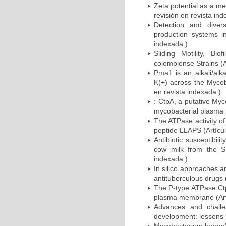
Zeta potential as a me
revisión en revista ind
Detection and divers
production systems i
indexada.)
Sliding Motility, Bi
colombiense Strains (A
Pma1 is an alkali/alk
K(+) across the Myco
en revista indexada.)
: CtpA, a putative Myc
mycobacterial plasma 
The ATPase activity o
peptide LLAPS (Artícul
Antibiotic susceptibil
cow milk from the Su
indexada.)
In silico approaches 
antituberculous drugs 
The P-type ATPase Ctp
plasma membrane (Artí
Advances and chall
development: lessons l