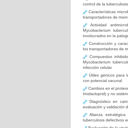
control de la tuberculosi
Características microb
transportadores de mem
Actividad antimicro
Mycobacterium tubercu
involucrados en la patog
Construcción y caract
los transportadores de 
Compuestos inhibido
Mycobacterium tubercul
infección celular
Útiles génicos para 
con potencial vacunal
Cambios en el proteoma
Imidacloprid) y no sistémi
Diagnóstico en camp
evaluación y validación 
Alianza estratégica
tuberculosis defectivos 
Evaluación de la virul