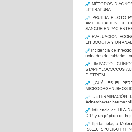
MÉTODOS DIAGNÓST
LITERATURA
PRUEBA PILOTO PA
AMPLIFICACIÓN DE 
SANGRE EN PACIENTES
EVALUACIÓN ECON
EN BOGOTÁ Y UN ANÁL
Incidencia de infecci
unidades de cuidados In
IMPACTO CLÍNIC
STAPHYLOCOCCUS AUR
DISTRITAL
¿CUÁL ES EL PERF
MICROORGANISMOS ID
DETERMINACIÓN D
Acinetobacter bauman
Influencia de HLA-DM
DR4 y un péptido de la p
Epidemiología Molecu
IS6110, SPOLIGOTYPING