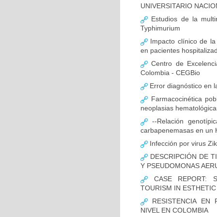
UNIVERSITARIO NACIO
Estudios de la multir
Typhimurium
Impacto clínico de la
en pacientes hospitaliz
Centro de Excelenci
Colombia - CEGBio
Error diagnóstico en 
Farmacocinética pobl
neoplasias hematológicas
--Relación genotípi
carbapenemasas en un Ho
Infección por virus Zi
DESCRIPCIÓN DE T
Y PSEUDOMONAS AERU
CASE REPORT: S
TOURISM IN ESTHETI
RESISTENCIA EN 
NIVEL EN COLOMBIA