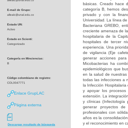
allealc@unal.edu.co
básicas. Creado hace d
categoría B, hemos desa
E-mail de Grupo:
privado y con la finan
allealc@unal.edu.co
Universidad. La línea de
Estado UN:
Bacteriana GREBO, enti
Activo
creciente amenaza de la 
hospitalaria de la Capi
Estado en Scienti:
hospitales de tercer n
Categorizado
experiencia. Una priorid
de vigilancia (Eje caf
generar acciones para
Categoría en Minciencias:
Micobacterias ha combi
B
epidemiológicos que bu
en la salud de nuestras
Código colombiano de registro:
todas las infecciones a 
COL0047771
la Infección Hospitalari
y apoyar los procesos 
Enlace GrupLAC
extensión. La integració
y clínicas (Infectología
Página externa
generar proyectos de
profesionales con sólid
años es la consolidación
y el reconocimiento en c
Descargar resultado de búsqueda