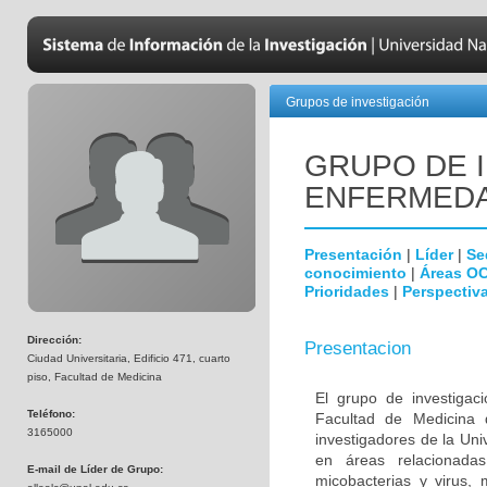
Grupos de investigación
GRUPO DE 
ENFERMEDA
Presentación
|
Líder
|
Se
conocimiento
|
Áreas O
Prioridades
|
Perspectiva
Dirección:
Presentacion
Ciudad Universitaria, Edificio 471, cuarto
piso, Facultad de Medicina
El grupo de investigac
Teléfono:
Facultad de Medicina 
3165000
investigadores de la Uni
en áreas relacionada
E-mail de Líder de Grupo:
micobacterias y virus, 