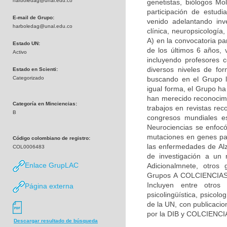
harboledag@unal.edu.co
genetistas, biólogos Mol
participación de estudi
E-mail de Grupo:
venido adelantando inv
harboledag@unal.edu.co
clínica, neuropsicologí
A) en la convocatoria pa
Estado UN:
de los últimos 6 años, 
Activo
incluyendo profesores c
diversos niveles de fo
Estado en Scienti:
Categorizado
buscando en el Grupo la
igual forma, el Grupo h
han merecido reconocimie
Categoría en Minciencias:
trabajos en revistas rec
B
congresos mundiales es
Neurociencias se enfocó
mutaciones en genes par
Código colombiano de registro:
las enfermedades de Alz
COL0006483
de investigación a un 
Enlace GrupLAC
Adicionalmnete, otros 
Grupos A COLCIENCIAS) 
Incluyen entre otros 
Página externa
psicolingüística, psicolo
de la UN, con publicacio
por la DIB y COLCIENCI
Descargar resultado de búsqueda