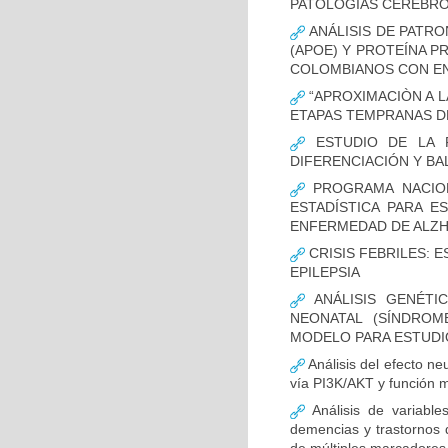
PATOLOGÍAS CEREBR
ANÁLISIS DE PATRO
(APOE) Y PROTEÍNA P
COLOMBIANOS CON E
“APROXIMACIÒN A L
ETAPAS TEMPRANAS D
ESTUDIO DE LA F
DIFERENCIACIÓN Y B
PROGRAMA NACION
ESTADÍSTICA PARA E
ENFERMEDAD DE ALZ
CRISIS FEBRILES: 
EPILEPSIA
ANÁLISIS GENÉTI
NEONATAL (SÍNDROM
MODELO PARA ESTUDI
Análisis del efecto ne
vía PI3K/AKT y función m
Análisis de variable
demencias y trastornos 