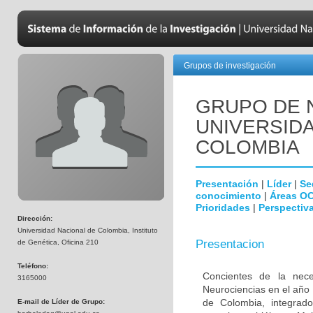
Grupos de investigación
GRUPO DE 
UNIVERSID
COLOMBIA
Presentación
|
Líder
|
Se
conocimiento
|
Áreas O
Prioridades
|
Perspectiva
Dirección:
Universidad Nacional de Colombia, Instituto
Presentacion
de Genética, Oficina 210
Teléfono:
Concientes de la neces
3165000
Neurociencias en el año
de Colombia, integrado
E-mail de Líder de Grupo: