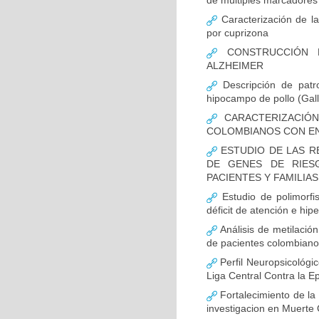
de múltiples marcadores 
Caracterización de la
por cuprizona
CONSTRUCCIÓN D
ALZHEIMER
Descripción de patr
hipocampo de pollo (Gall
CARACTERIZACIÓN
COLOMBIANOS CON E
ESTUDIO DE LAS R
DE GENES DE RIES
PACIENTES Y FAMILIA
Estudio de polimor
déficit de atención e hi
Análisis de metilaci
de pacientes colombian
Perfil Neuropsicológic
Liga Central Contra la Ep
Fortalecimiento de 
investigacion en Muerte 