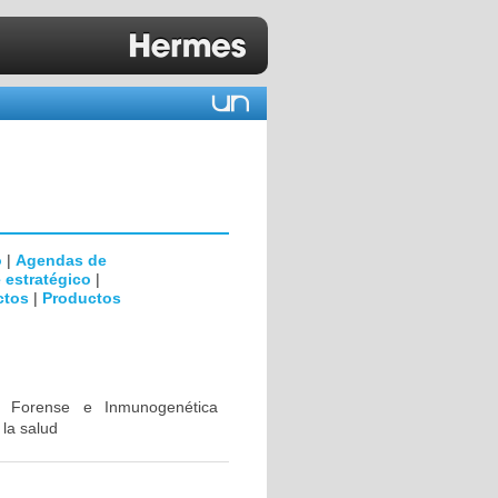
o
|
Agendas de
 estratégico
|
ctos
|
Productos
ca Forense e Inmunogenética
 la salud