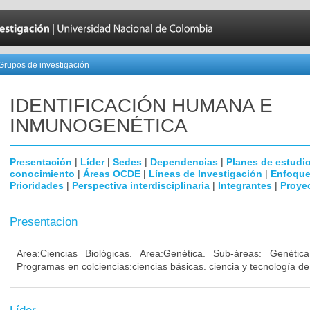
Grupos de investigación
IDENTIFICACIÓN HUMANA E
INMUNOGENÉTICA
Presentación
|
Líder
|
Sedes
|
Dependencias
|
Planes de estudi
conocimiento
|
Áreas OCDE
|
Líneas de Investigación
|
Enfoque
Prioridades
|
Perspectiva interdisciplinaria
|
Integrantes
|
Proye
Presentacion
Area:Ciencias Biológicas. Area:Genética. Sub-áreas: Genéti
Programas en colciencias:ciencias básicas. ciencia y tecnología de