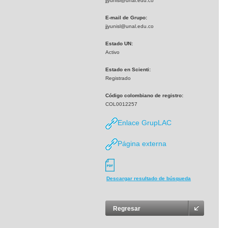
jjyunisl@unal.edu.co
E-mail de Grupo:
jjyunisl@unal.edu.co
Estado UN:
Activo
Estado en Scienti:
Registrado
Código colombiano de registro:
COL0012257
Enlace GrupLAC
Página externa
Descargar resultado de búsqueda
Regresar