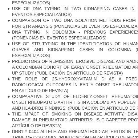
ESPECIALIZADOS)
USE OF DNA TYPING IN TWO KIDNAPPING CASES IN 
EVENTOS ESPECIALIZADOS)
COMPARISON OF TWO DNA ISOLATION METHODS FROM 
FOR STR ANALYSIS (PONENCIAS EN EVENTOS ESPECIALIZ
DNA TYPING IN COLOMBIA - PREVIOUS EXPERIENC
(PONENCIAS EN EVENTOS ESPECIALIZADOS)
USE OF STR TYPING IN THE IDENTIFICATION OF HU
GRAVES AND KIDNAPPING CASES IN COLOMBIA (
ESPECIALIZADOS)
PREDICTORS OF REMISSION, EROSIVE DISEASE AND RAD
A COLOMBIAN COHORT OF EARLY ONSET RHEUMATOID ART
UP STUDY (PUBLICACIÓN EN ARTÍCULO DE REVISTA)
THE ROLE OF 25-HYDROXYVITAMIN D AS A PRED
RADIOLOGICAL OUTCOMES IN EARLY ONSET RHEUMATOID
EN ARTÍCULO DE REVISTA)
COMPARATIVE STUDY OF ELDERLY-ONSET RHEUMATOI
ONSET RHEUMATOID ARTHRITIS IN A COLOMBIAN POPULATI
AND HLA-DRB1 FINDINGS. (PUBLICACIÓN EN ARTÍCULO DE 
THE IMPACT OF SMOKING ON DISEASE ACTIVITY, DISA
DAMAGE IN RHEUMATOID ARTHRITIS: IS CIGARETTE PRO
ARTÍCULO DE REVISTA)
DRB1 * 0404 ALLELE AND RHEUMATHOID ARTHRITIS IN 
TRIBE OF COLOMBIA. (PUBLICACIÓN EN ARTÍCULO DE REVI