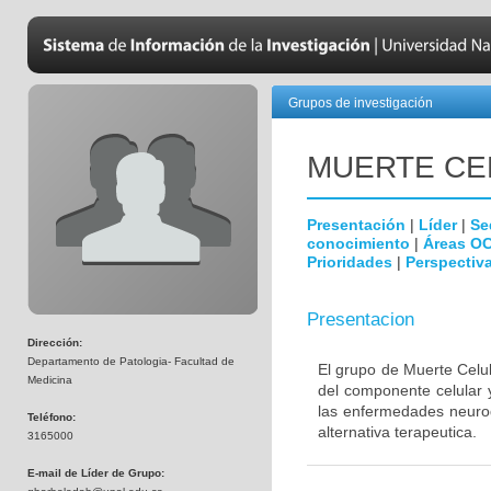
Grupos de investigación
MUERTE CE
Presentación
|
Líder
|
Se
conocimiento
|
Áreas O
Prioridades
|
Perspectiva
Presentacion
Dirección:
Departamento de Patologia- Facultad de
El grupo de Muerte Celul
Medicina
del componente celular 
las enfermedades neurod
Teléfono:
alternativa terapeutica.
3165000
E-mail de Líder de Grupo: