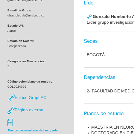
gharboledab@unal.edu.co
Líder
E-mail de Grupo:
gharboledab@unal.edu.co
Gonzalo Humberto A
Líder grupo investigació
Estado UN:
Activo
Sedes
Estado en Scienti:
Categorizado
BOGOTÁ
Categoría en Minciencias:
B
Dependencias
Código colombiano de registro:
COL0024006
2- FACULTAD DE MEDI
Enlace GrupLAC
Página externa
Planes de estudio
MAESTRIA EN NEUR
Descargar resultado de búsqueda
DOCTORADO EN CIE