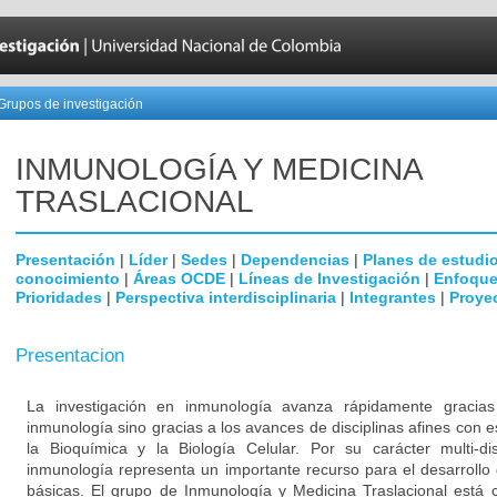
Grupos de investigación
INMUNOLOGÍA Y MEDICINA
TRASLACIONAL
Presentación
|
Líder
|
Sedes
|
Dependencias
|
Planes de estudi
conocimiento
|
Áreas OCDE
|
Líneas de Investigación
|
Enfoque
Prioridades
|
Perspectiva interdisciplinaria
|
Integrantes
|
Proye
Presentacion
La investigación en inmunología avanza rápidamente gracia
inmunología sino gracias a los avances de disciplinas afines con e
la Bioquímica y la Biología Celular. Por su carácter multi-dis
inmunología representa un importante recurso para el desarrollo 
básicas. El grupo de Inmunología y Medicina Traslacional está 