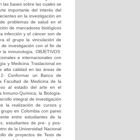
n las bases sobre las cuales se
te importante del interés del
ecientes en la investigación en
n de problemas de salud en el
cación de marcadores biológicos
la infección y el cáncer son de
ara el grupo la vinculación de
de investigación con el fin de
or la inmunología. OBJETIVOS:
cionales e internacionales con
ogía y Medicina Traslacional en
e alta calidad en las áreas de
. 2- Conformar un Banco de
la Facultad de Medicina de la
eso al estado del arte en el
la Inmuno-Química; la Biología-
rrollo integral de investigación
e la realización de cursos y
el grupo en Colombia con pares
ente entre estudiantes de la
s, estudiantes de pre- y pos-
ntro de la Universidad Nacional
ollo de proyectos de Tesis de