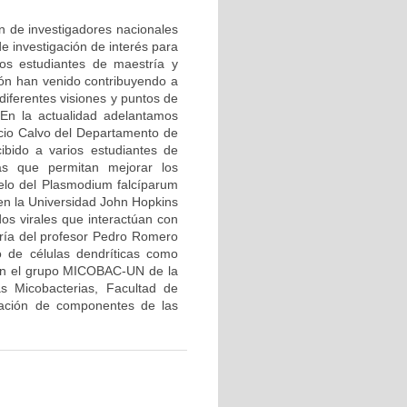
ón de investigadores nacionales
e investigación de interés para
ios estudiantes de maestría y
ión han venido contribuyendo a
diferentes visiones y puntos de
 En la actualidad adelantamos
icio Calvo del Departamento de
ibido a varios estudiantes de
ias que permitan mejorar los
elo del Plasmodium falcíparum
 en la Universidad John Hopkins
dos virales que interactúan con
oría del profesor Pedro Romero
 de células dendríticas como
con el grupo MICOBAC-UN de la
s Micobacterias, Facultad de
icación de componentes de las