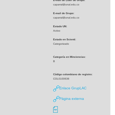
E-mail de Líder de Grupo:
caparral@unal.edu.co
E-mail de Grupo:
caparral@unal.edu.co
Estado UN:
Activo
Estado en Scienti:
Categorizado
Categoría en Minciencias:
B
Código colombiano de registro:
COL0100636
Enlace GrupLAC
Página externa